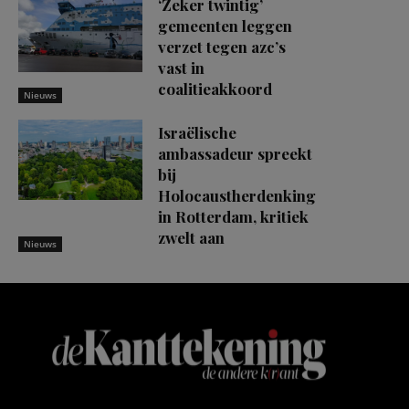
‘Zeker twintig’
gemeenten leggen
verzet tegen azc’s
vast in
coalitieakkoord
Nieuws
Israëlische
ambassadeur spreekt
bij
Holocaustherdenking
in Rotterdam, kritiek
zwelt aan
Nieuws