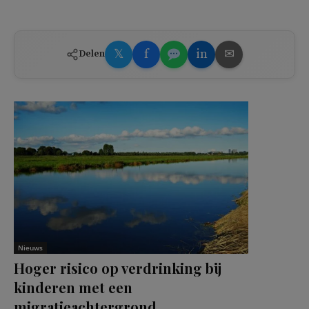
𝕏
f
in
✉
Delen
Nieuws
Hoger risico op verdrinking bij
kinderen met een
migratieachtergrond