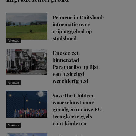
Primeur in Duitsland:
informatie over
vrijdaggebed op
stadsbord
Nieuws
Unesco zet
binnenstad
Paramaribo op lijst
van bedreigd
werelderfgoed
Nieuws
Save the Children
waarschuwt voor
gevolgen nieuwe EU-
terugkeerregels
voor kinderen
Nieuws