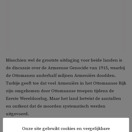
Misschien wel de grootste uitdaging voor beide landen is
de discussie over de Armeense Genocide van 1915, waarbij
de Ottomanen anderhalf miljoen Armeniërs doodden.
Turkije geeft toe dat veel Armeniërs in het Ottomaanse Rijk
zijn omgekomen door Ottomaanse troepen tijdens de
Eerste Wereldoorlog. Maar het land betwist de aantallen
en ontkent dat de moorden systematisch werden
uitgevoerd.
Onze site gebruikt cookies en vergelijkbare
Turkije is deze week op de grote verzoeningstoer. Gisteren