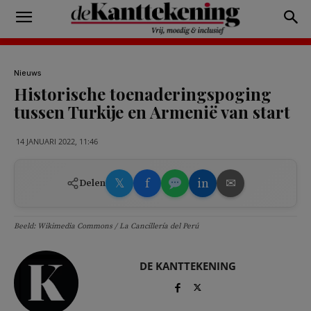
Nieuws
Historische toenaderingspoging
tussen Turkije en Armenië van start
14 JANUARI 2022, 11:46
𝕏
f
in
✉
Delen
Beeld: Wikimedia Commons / La Cancillería del Perú
DE KANTTEKENING