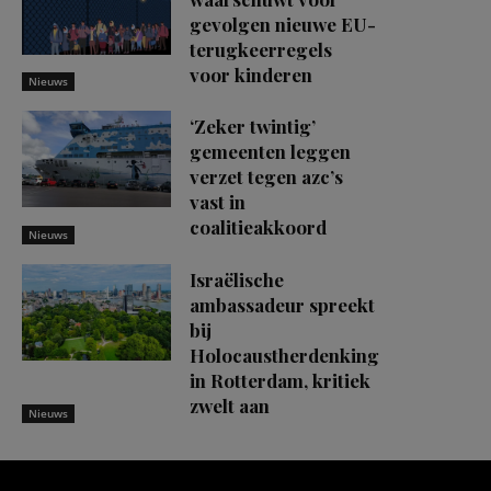
gevolgen nieuwe EU-
terugkeerregels
voor kinderen
Nieuws
‘Zeker twintig’
gemeenten leggen
verzet tegen azc’s
vast in
coalitieakkoord
Nieuws
Israëlische
ambassadeur spreekt
bij
Holocaustherdenking
in Rotterdam, kritiek
zwelt aan
Nieuws