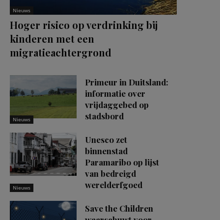
Nieuws
Hoger risico op verdrinking bij
kinderen met een
migratieachtergrond
Primeur in Duitsland:
informatie over
vrijdaggebed op
stadsbord
Nieuws
Unesco zet
binnenstad
Paramaribo op lijst
van bedreigd
werelderfgoed
Nieuws
Save the Children
waarschuwt voor