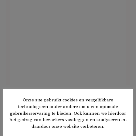
De Iraanse Revolutionaire Garde heeft ook op het
Onze site gebruikt cookies en vergelijkbare
Twitteraccount van Zam zijn gevangenneming
technologieën onder andere om u een optimale
aangekondigd. Te zien is een hand die een geweer
gebruikerservaring te bieden. Ook kunnen we hierdoor
vasthoudt, ofwel het logo van de Revolutionaire Garde.
het gedrag van bezoekers vastleggen en analyseren en
daardoor onze website verbeteren.