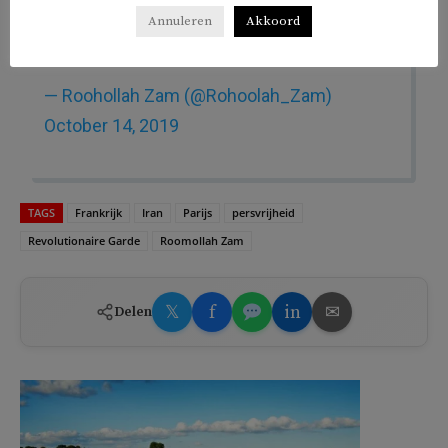
سپاه پاسداران انقلاب اسلامی
#روح_الله_زم
Annuleren
Akkoord
pic.twitter.com/HKRlqsfDla
— Roohollah Zam (@Rohoolah_Zam)
October 14, 2019
TAGS
Frankrijk
Iran
Parijs
persvrijheid
Revolutionaire Garde
Roomollah Zam
𝕏
f
in
✉
Delen