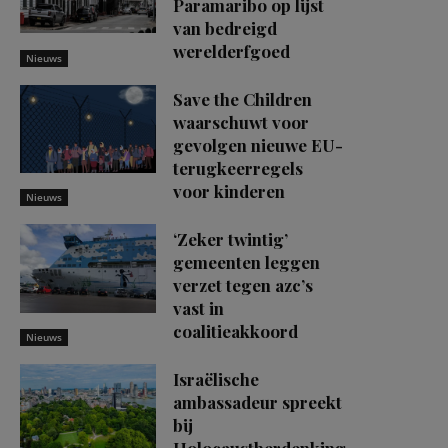
Paramaribo op lijst
van bedreigd
werelderfgoed
Nieuws
Save the Children
waarschuwt voor
gevolgen nieuwe EU-
terugkeerregels
voor kinderen
Nieuws
‘Zeker twintig’
gemeenten leggen
verzet tegen azc’s
vast in
coalitieakkoord
Nieuws
Israëlische
ambassadeur spreekt
bij
Holocaustherdenking