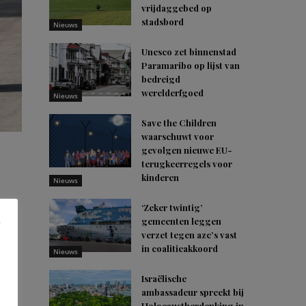
vrijdaggebed op
stadsbord
Nieuws
Unesco zet binnenstad
Paramaribo op lijst van
bedreigd
werelderfgoed
Nieuws
Save the Children
waarschuwt voor
gevolgen nieuwe EU-
terugkeerregels voor
kinderen
Nieuws
ego
‘Zeker twintig’
gemeenten leggen
verzet tegen azc’s vast
in coalitieakkoord
Nieuws
van
Israëlische
ambassadeur spreekt bij
s en
Holocaustherdenking in