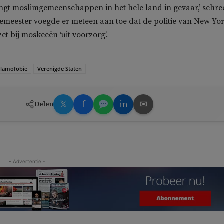
ngt moslimgemeenschappen in het hele land in gevaar,’ schre
gemeester voegde er meteen aan toe dat de politie van New Yo
et bij moskeeën ‘uit voorzorg’.
slamofobie
Verenigde Staten
𝕏
f
in
✉
Delen
- Advertentie -