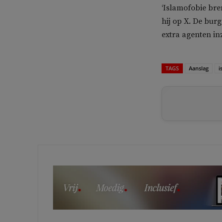
‘Islamofobie bre
hij op X. De bur
extra agenten inz
TAGS
Aanslag
i