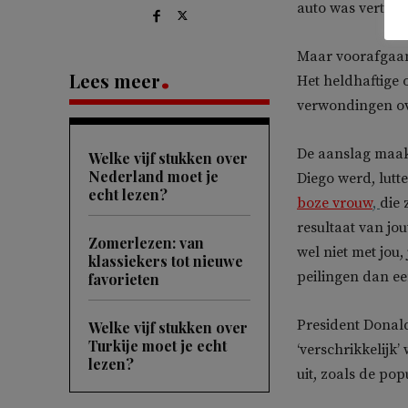
auto was vertrok
Maar voorafgaan
Lees meer
Het heldhaftige 
verwondingen ove
De aanslag maakt
Welke vijf stukken over
Nederland moet je
Diego werd, lut
echt lezen?
boze vrouw
,
die 
resultaat van jo
Zomerlezen: van
wel niet met jou,
klassiekers tot nieuwe
peilingen dan een
favorieten
President Donal
Welke vijf stukken over
Turkije moet je echt
‘verschrikkelijk
lezen?
uit, zoals de p