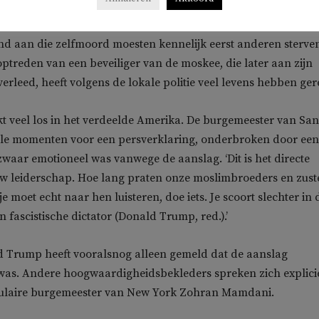
ken. Ze was bang dat hij zelfmoord zou plegen.
d aan die zelfmoord moesten kennelijk eerst anderen sterve
optreden van een beveiliger van de moskee, die later aan zijn
rleed, heeft volgens de lokale politie veel levens hebben ger
 veel los in het verdeelde Amerika. De burgemeester van San
tele momenten voor een persverklaring, onderbroken door een
zwaar emotioneel was vanwege de aanslag. ‘Dit is het directe
uw leiderschap. Hoe lang praten onze moslimbroeders en zust
 je moet echt naar hen luisteren, doe iets. Je scoort slechter in 
 fascistische dictator (Donald Trump, red.).’
d Trump heeft vooralsnog alleen gemeld dat de aanslag
’ was. Andere hoogwaardigheidsbekleders spreken zich explici
opulaire burgemeester van New York Zohran Mamdani.