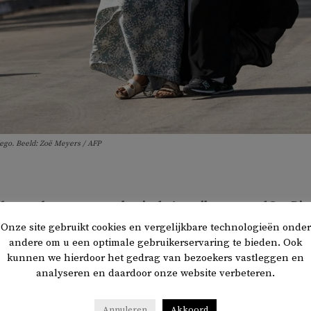
ego. Beeld: Zoë Meyers / AFP
obe aanslag op een moskee in de Amerikaanse stad San Di
gevallen. De twee daders, twee jongens van 17 en 18 jaar,
Onze site gebruikt cookies en vergelijkbare technologieën onder
zelfmoord gepleegd, bericht
Deutsche Welle
.
andere om u een optimale gebruikerservaring te bieden. Ook
kunnen we hierdoor het gedrag van bezoekers vastleggen en
analyseren en daardoor onze website verbeteren.
 momenten voor de aanslag al geïnformeerd door de moeder 
rs. Doodsbenauwd gaf ze aan dat haar zoon met haar wapen
Annuleren
Akkoord