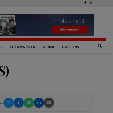
EL
COLUMNISTEN
OPINIE
DOSSIERS
S)
𝕏
f
in
✉
en