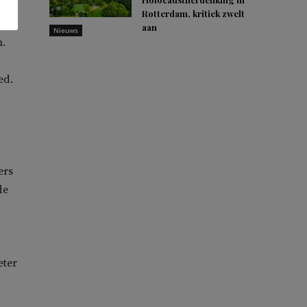
Rotterdam, kritiek zwelt
aan
Nieuws
n.
ed.
ers
de
eter