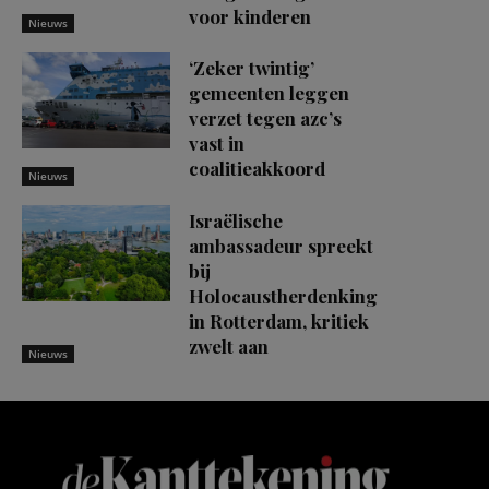
voor kinderen
Nieuws
‘Zeker twintig’
gemeenten leggen
verzet tegen azc’s
vast in
coalitieakkoord
Nieuws
Israëlische
ambassadeur spreekt
bij
Holocaustherdenking
in Rotterdam, kritiek
zwelt aan
Nieuws