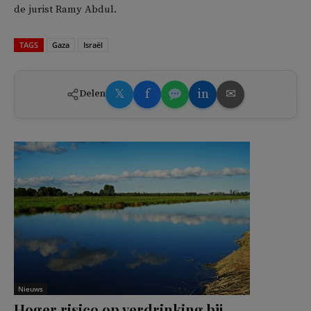
de jurist Ramy Abdul.
TAGS
Gaza
Israël
𝕏
f
in
✉
Delen
Nieuws
Hoger risico op verdrinking bij