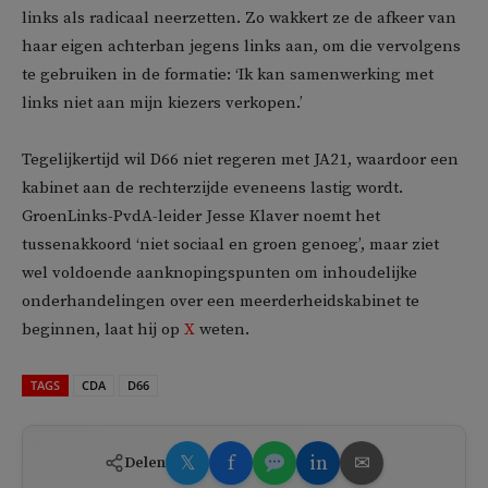
links als radicaal neerzetten. Zo wakkert ze de afkeer van
haar eigen achterban jegens links aan, om die vervolgens
te gebruiken in de formatie: ‘Ik kan samenwerking met
links niet aan mijn kiezers verkopen.’
Tegelijkertijd wil D66 niet regeren met JA21, waardoor een
kabinet aan de rechterzijde eveneens lastig wordt.
GroenLinks-PvdA-leider Jesse Klaver noemt het
tussenakkoord ‘niet sociaal en groen genoeg’, maar ziet
wel voldoende aanknopingspunten om inhoudelijke
onderhandelingen over een meerderheidskabinet te
beginnen, laat hij op
X
weten.
TAGS
CDA
D66
𝕏
f
in
✉
Delen