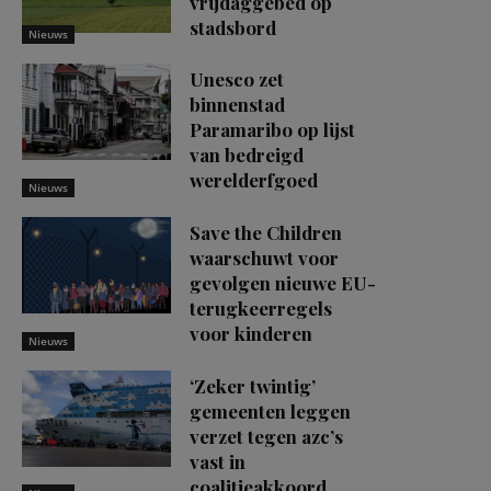
vrijdaggebed op
stadsbord
Nieuws
Unesco zet
binnenstad
Paramaribo op lijst
van bedreigd
werelderfgoed
Nieuws
Save the Children
waarschuwt voor
gevolgen nieuwe EU-
terugkeerregels
voor kinderen
Nieuws
‘Zeker twintig’
gemeenten leggen
verzet tegen azc’s
vast in
coalitieakkoord