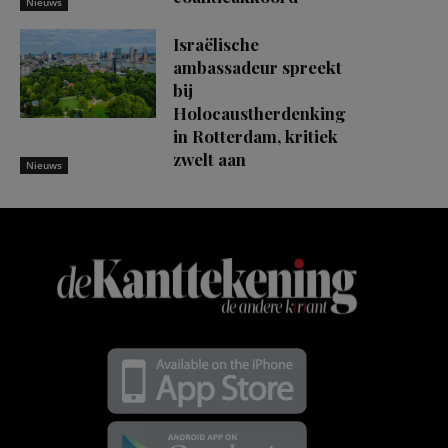
Nieuws
Israëlische
ambassadeur spreekt
bij
Holocaustherdenking
in Rotterdam, kritiek
zwelt aan
Nieuws