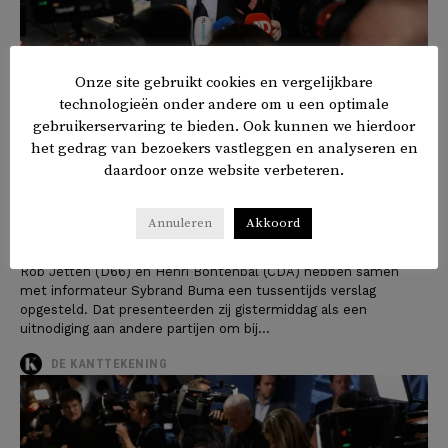
Onze site gebruikt cookies en vergelijkbare
technologieën onder andere om u een optimale
gebruikerservaring te bieden. Ook kunnen we hierdoor
het gedrag van bezoekers vastleggen en analyseren en
daardoor onze website verbeteren.
Dit zijn de opvallende punten uit
het tussenakkoord van Jetten en
Annuleren
Akkoord
Bontenbal
Rob Jetten (D66) en Henri Bontenbal (CDA) hebben samen
met informateur Sybrand Buma een tussentijds verslag
opgesteld. Dat presenteerden zij gistermiddag als een
uitnodiging aan andere partijen om bij...
DE KANTTEKENING