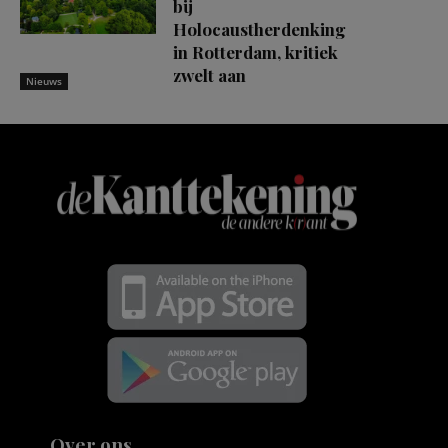
bij
Holocaustherdenking
in Rotterdam, kritiek
zwelt aan
Nieuws
Over ons