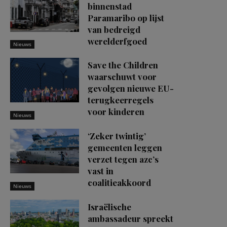
binnenstad
Paramaribo op lijst
van bedreigd
werelderfgoed
Nieuws
Save the Children
waarschuwt voor
gevolgen nieuwe EU-
terugkeerregels
voor kinderen
Nieuws
‘Zeker twintig’
gemeenten leggen
verzet tegen azc’s
vast in
coalitieakkoord
Nieuws
Israëlische
ambassadeur spreekt