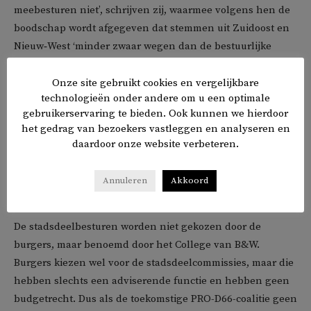
meebesturen niet’, schrijven zij, waarmee volgens hen de
boodschap wordt afgegeven dat stemmen uit Zuidoost en
Nieuw‑West ‘minder zwaar wegen dan de bestuurlijke
logica van de Stopera’.
Onze site gebruikt cookies en vergelijkbare
technologieën onder andere om u een optimale
Ook benadrukken zij dat representatie in deze wijken
gebruikerservaring te bieden. Ook kunnen we hierdoor
geen symbolische luxe is, maar een ‘democratische
het gedrag van bezoekers vastleggen en analyseren en
noodzaak’. Bestuurders die lokaal geworteld zijn, zouden
daardoor onze website verbeteren.
volgens hen een cruciale rol spelen in het versterken van
vertrouwen en legitimiteit, juist in buurten waar bewoners
Annuleren
Akkoord
zich al langer minder gehoord voelen.
De stadsdeelbesturen worden niet gekozen door de
burgers, maar benoemd door het College van B&W.
Burgers kiezen wel voor de stadsdeelcommissies, maar die
hebben slechts een adviserende functie en hebben geen
budgetrecht. Dus als de toekomstige PRO-D66-coalitie geen