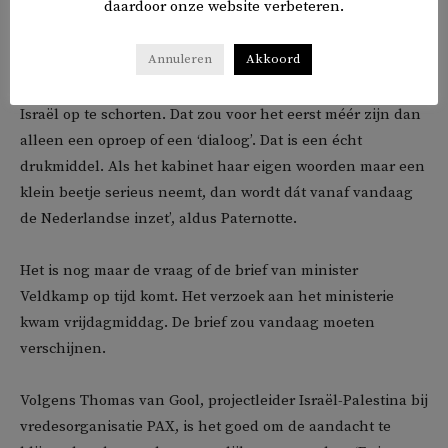
daardoor onze website verbeteren.
is de grootste handelspartner van Israël. Als alle landen
die een deadline hebben gesteld voor toelating van
Annuleren
Akkoord
noodhulp en toegang voor de VN dat serieus menen, is er
een meerderheid in de EU om alle handelsvoordelen voor
Israël op te schorten. Dat zou voor het eerst méér zijn dan
alleen een oproep of een ‘dialoog’. Dat is een écht
drukmiddel. Als het kabinet haar eigen woorden maar een
klein beetje serieus neemt, dan wordt dát vanaf vandaag
de Nederlandse inzet’, aldus Paternotte.
Het is nog maar de vraag of de brief van minister
Veldkamp op tijd komt. Het verzoek aan het ministerie
kwam vrijdagmiddag. De brief zou vandaag moeten
verschijnen.
Volgens Thomas van Gool, projectleider Israël-Palestina bij
vredesorganisatie PAX, is het goed om de aandacht te