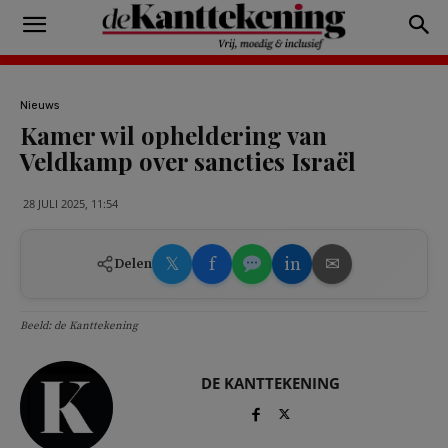
Nieuws
Kamer wil opheldering van
Veldkamp over sancties Israël
28 JULI 2025, 11:54
𝕏
f
in
✉
Delen
Beeld: de Kanttekening
DE KANTTEKENING