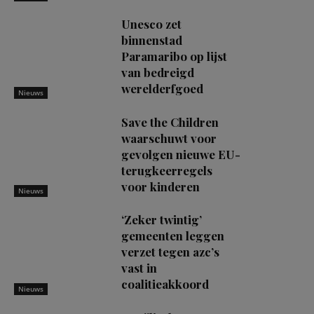
Unesco zet
binnenstad
Paramaribo op lijst
van bedreigd
werelderfgoed
Nieuws
Save the Children
waarschuwt voor
gevolgen nieuwe EU-
terugkeerregels
voor kinderen
Nieuws
‘Zeker twintig’
gemeenten leggen
verzet tegen azc’s
vast in
coalitieakkoord
Nieuws