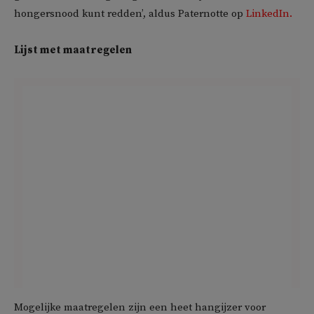
hongersnood kunt redden’, aldus Paternotte op
LinkedIn.
Lijst met maatregelen
Mogelijke maatregelen zijn een heet hangijzer voor