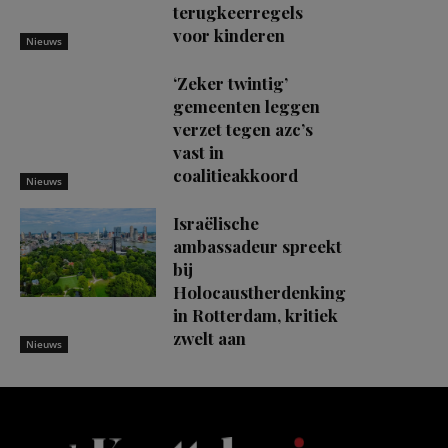
terugkeerregels
voor kinderen
Nieuws
‘Zeker twintig’
gemeenten leggen
verzet tegen azc’s
vast in
coalitieakkoord
Nieuws
Israëlische
ambassadeur spreekt
bij
Holocaustherdenking
in Rotterdam, kritiek
zwelt aan
Nieuws