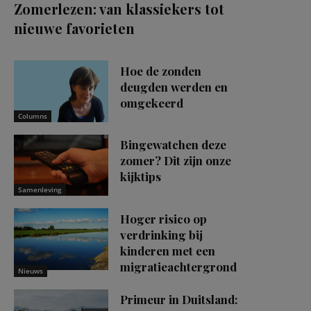
Zomerlezen: van klassiekers tot
nieuwe favorieten
Hoe de zonden
deugden werden en
omgekeerd
Columns
Bingewatchen deze
zomer? Dit zijn onze
kijktips
Samenleving
Hoger risico op
verdrinking bij
kinderen met een
migratieachtergrond
Nieuws
Primeur in Duitsland: