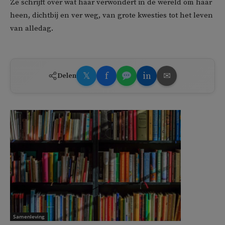
Ze schrijft over wat haar verwondert in de wereld om haar
heen, dichtbij en ver weg, van grote kwesties tot het leven
van alledag.
𝕏
f
in
✉
Delen
Samenleving