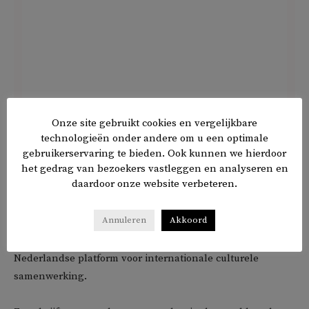
Onze site gebruikt cookies en vergelijkbare
technologieën onder andere om u een optimale
gebruikerservaring te bieden. Ook kunnen we hierdoor
het gedrag van bezoekers vastleggen en analyseren en
daardoor onze website verbeteren.
Kirsten van den Hul is Oost-Europadeskundige en
studeerde Arabisch in Tunesië. Ze woont in Den Haag met
Annuleren
Akkoord
haar Egyptische man en katten Coco en Chanel. In het
dagelijks leven is ze directeur van DutchCulture, het
Nederlandse platform voor internationale culturele
samenwerking.