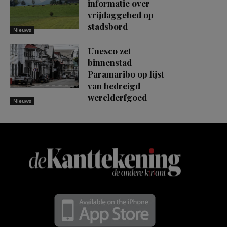
informatie over
vrijdaggebed op
stadsbord
Nieuws
Unesco zet
binnenstad
Paramaribo op lijst
van bedreigd
werelderfgoed
Nieuws