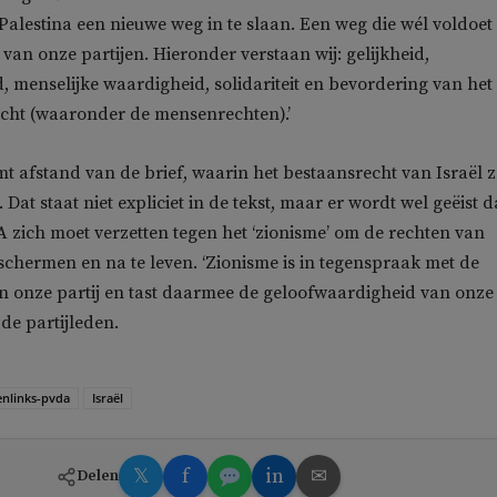
 Palestina een nieuwe weg in te slaan. Een weg die wél voldoet
an onze partijen. Hieronder verstaan wij: gelijkheid,
, menselijke waardigheid, solidariteit en bevordering van het
echt (waaronder de mensenrechten).’
mt afstand van de brief, waarin het bestaansrecht van Israël 
at staat niet expliciet in de tekst, maar er wordt wel geëist d
zich moet verzetten tegen het ‘zionisme’ om de rechten van
eschermen en na te leven. ‘Zionisme is in tegenspraak met de
 onze partij en tast daarmee de geloofwaardigheid van onze
 de partijleden.
enlinks-pvda
Israël
𝕏
f
in
✉
Delen