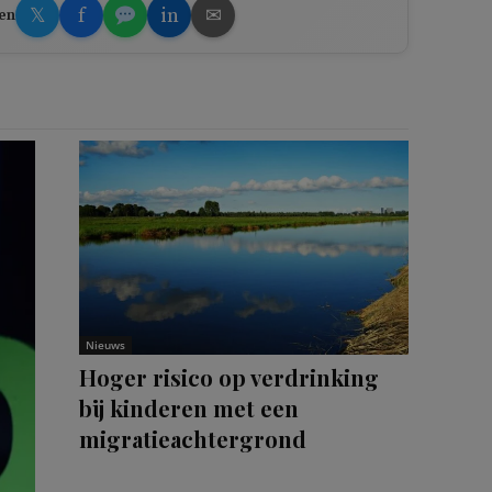
𝕏
f
in
✉
en
Nieuws
Hoger risico op verdrinking
bij kinderen met een
migratieachtergrond