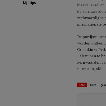
kijktips
inzake Israël en
de kernwaarden v
rechtvaardigheid
internationale r
De partijtop nee
worden ontkend. D
GroenLinks-PvdA 
Palestijnen te b
kernwaarden van
partij aan’, aldus
TAGS
Gaza
gro