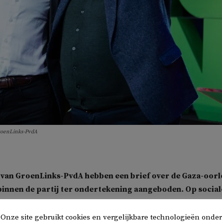
GroenLinks-PvdA
n van GroenLinks-PvdA hebben een brief over de Gaza-oor
innen de partij ter ondertekening aangeboden. Op social
eede Kamerlid
Kati Piri
zich uitgesproken tegen de tekst,
taansrecht van Israël’ zou worden ontkend.
Onze site gebruikt cookies en vergelijkbare technologieën onder