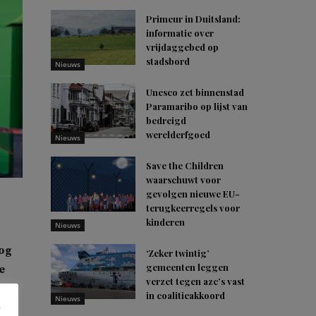
Primeur in Duitsland:
informatie over
vrijdaggebed op
stadsbord
Nieuws
Unesco zet binnenstad
Paramaribo op lijst van
bedreigd
werelderfgoed
Nieuws
Save the Children
waarschuwt voor
gevolgen nieuwe EU-
terugkeerregels voor
kinderen
Nieuws
log
‘Zeker twintig’
gemeenten leggen
e
verzet tegen azc’s vast
in coalitieakkoord
Nieuws