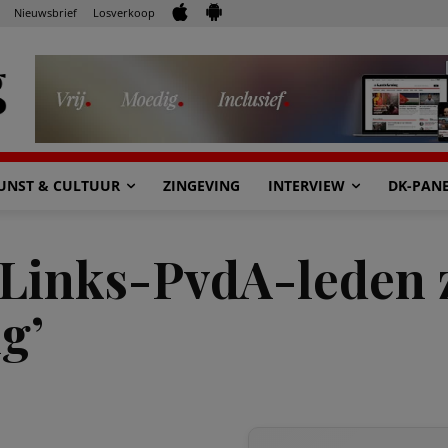
Nieuwsbrief
Losverkoop
UNST & CULTUUR
ZINGEVING
INTERVIEW
DK-PAN
nLinks-PvdA-leden 
g’