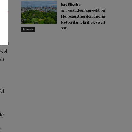
Israëlische
ambassadeur spreekt bij
k de
Holocaustherdenking in
 dat
Rotterdam, kritiek zwelt
aan
Nieuws
groot
owel
ndt
el
de
d