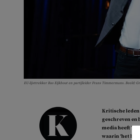
EU-lijsttrekker Bas Eijkhout en partijleider Frans Timmermans. Beeld: 
Kritische lede
geschreven en b
media heeft Tw
waarin ‘het bes