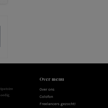
Over menu
ipatoire
Over ons
moedig
Colofon
Freelancers gezocht!