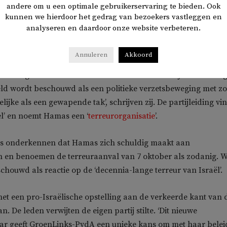
andere om u een optimale gebruikerservaring te bieden. Ook
kunnen we hierdoor het gedrag van bezoekers vastleggen en
over de wijze waarop Hamas wordt gezien. In de brief
Verbree
analyseren en daardoor onze website verbeteren.
jgen over onrecht maakt medeplichtig!
willen de kritische leden
rokken bij het vredesproces.
Annuleren
Akkoord
van belang te onderkennen dat Hamas door Palestijnen en een 
eld wordt beschouwd als een politieke verzetsbeweging met z
jke als een gewapende tak’, schrijven zij. De partijleiding vi
l’ en noemt Hamas een ‘
terreurorganisatie
’.
ers onderkennen dat Hamas zich schuldig maakt aan
 en benoemen de terreuraanval van 7 oktober als zodanig. W
houwd als reactie op de ‘decennia-lange terreur van Israël’.
t een pro-Israëlische opstelling aan de verkeerde kant van 
n. De leden verwijten de eigen partij stilte. ‘Dit nieuwe
aar geeft GroenLinks-PvdA een unieke kans om met haar belei