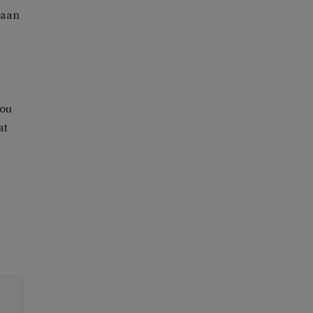
 aan
zou
at