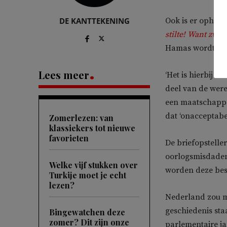
DE KANTTEKENING
Ook is er ophef 
stilte! Want zwi
Hamas wordt bet
Lees meer
‘Het is hierbij 
deel van de wer
een maatschappeli
dat ‘onacceptabe
Zomerlezen: van
klassiekers tot nieuwe
favorieten
De briefopstell
oorlogsmisdaden
Welke vijf stukken over
worden deze besc
Turkije moet je echt
lezen?
Nederland zou me
geschiedenis staa
Bingewatchen deze
zomer? Dit zijn onze
parlementaire j