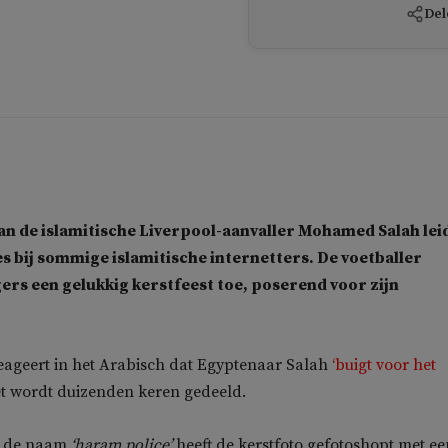
Del
an de islamitische Liverpool-aanvaller Mohamed Salah lei
es bij sommige islamitische internetters. De voetballer
gers een gelukkig kerstfeest toe, poserend voor zijn
eageert in het Arabisch dat Egyptenaar Salah
‘buigt voor het
eet wordt duizenden keren gedeeld.
t de naam
‘haram police’
heeft de kerstfoto gefotoshopt met ee