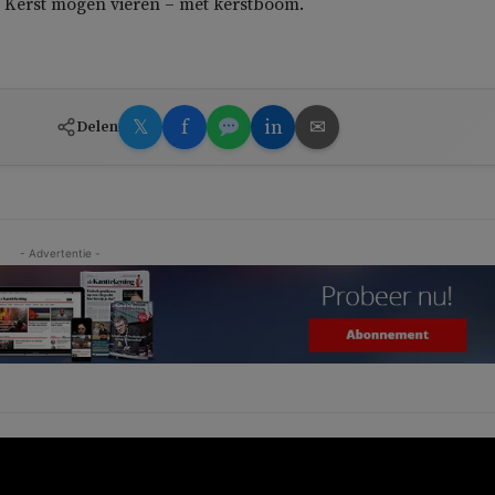
t Kerst mogen vieren – met kerstboom.
𝕏
f
in
✉
Delen
- Advertentie -