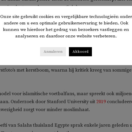
aap in plaats van de vrouw van Salah.
Onze site gebruikt cookies en vergelijkbare technologieën onder
 bijval van islamitische fans. De Egyptische zangeres en
andere om u een optimale gebruikerservaring te bieden. Ook
kunnen we hierdoor het gedrag van bezoekers vastleggen en
lma Sabahy
tweet dat ze blij is met ‘elk feest voor vreugde en
analyseren en daardoor onze website verbeteren.
enst de voetballer zegeningen toe.
Annuleren
Akkoord
ok klein dat Salah zich in het vervolg iets zal aantrekken van 
oe is dat in ieder geval niet zo. De afgelopen jaren deelde hij
rstfoto’s met kerstboom, waarna hij kritiek kreeg van sommige
model voor islamitische voetbalfans, maar spreekt ook miljoe
aan. Onderzoek door Stanford University uit
2019
concludeer
anwezigheid zorgt voor minder moslimhaat.
fti van Salahs thuisland Egypte sprak enkele jaren geleden u