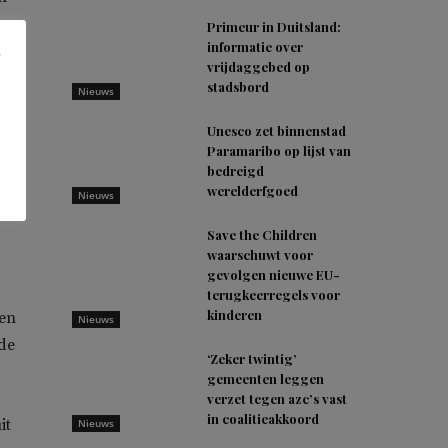
Primeur in Duitsland:
informatie over
vrijdaggebed op
stadsbord
Nieuws
Unesco zet binnenstad
Paramaribo op lijst van
bedreigd
de
werelderfgoed
Nieuws
Save the Children
waarschuwt voor
gevolgen nieuwe EU-
terugkeerregels voor
kinderen
nen
Nieuws
de
‘Zeker twintig’
gemeenten leggen
verzet tegen azc’s vast
in coalitieakkoord
it
Nieuws