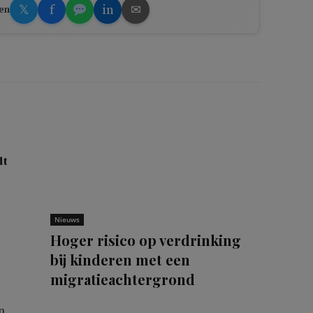
𝕏
f
in
✉
en
dt
Nieuws
Hoger risico op verdrinking
bij kinderen met een
migratieachtergrond
n