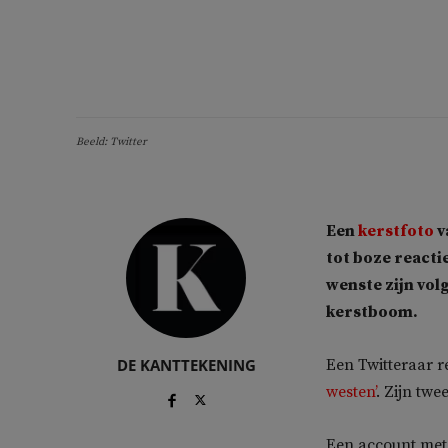
Beeld: Twitter
Een
kerstfoto
v
tot boze reacti
wenste zijn vol
kerstboom.
DE KANTTEKENING
Een Twitteraar r
westen’
. Zijn tw
Een account me