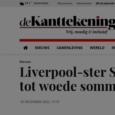
C
Abonneren
Adverteren
dK Academie
19.1
Amsterdam
NIEUWS
SAMENLEVING
WERELD
K
Nieuws
Liverpool-ster S
tot woede somm
26 DECEMBER 2022, 15:19