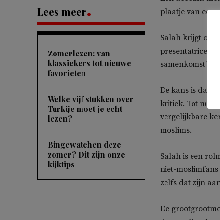
Lees meer
plaatje van een 
Salah krijgt ook
presentatrice
Sa
Zomerlezen: van
klassiekers tot nieuwe
samenkomst’ en w
favorieten
De kans is dan o
Welke vijf stukken over
kritiek. Tot nu t
Turkije moet je echt
vergelijkbare ke
lezen?
moslims.
Bingewatchen deze
zomer? Dit zijn onze
Salah is een rol
kijktips
niet-moslimfans 
zelfs dat zijn a
De grootgrootmoe