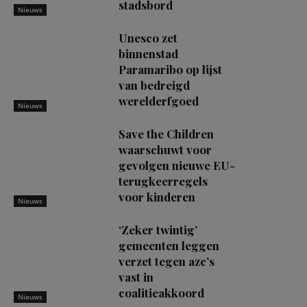
stadsbord
Nieuws
Unesco zet
binnenstad
Paramaribo op lijst
van bedreigd
werelderfgoed
Nieuws
Save the Children
waarschuwt voor
gevolgen nieuwe EU-
terugkeerregels
voor kinderen
Nieuws
‘Zeker twintig’
gemeenten leggen
verzet tegen azc’s
vast in
coalitieakkoord
Nieuws