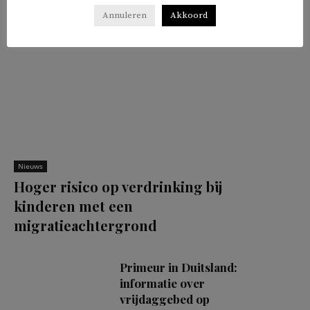
Annuleren
Akkoord
Nieuws
Hoger risico op verdrinking bij
kinderen met een
migratieachtergrond
Primeur in Duitsland:
informatie over
vrijdaggebed op