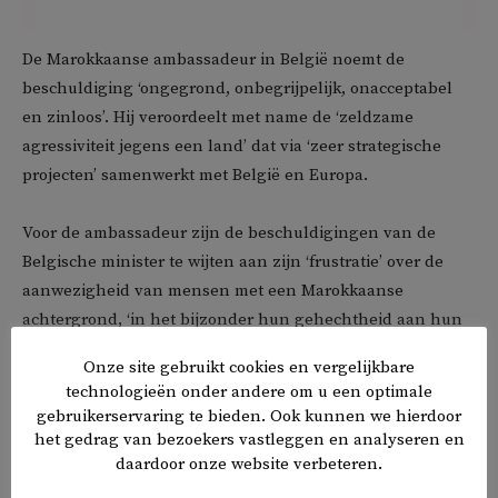
De Marokkaanse ambassadeur in België noemt de
beschuldiging ‘ongegrond, onbegrijpelijk, onacceptabel
en zinloos’. Hij veroordeelt met name de ‘zeldzame
agressiviteit jegens een land’ dat via ‘zeer strategische
projecten’ samenwerkt met België en Europa.
Voor de ambassadeur zijn de beschuldigingen van de
Belgische minister te wijten aan zijn ‘frustratie’ over de
aanwezigheid van mensen met een Marokkaanse
achtergrond, ‘in het bijzonder hun gehechtheid aan hun
spirituele en culturele waarden’.
Onze site gebruikt cookies en vergelijkbare
technologieën onder andere om u een optimale
gebruikerservaring te bieden. Ook kunnen we hierdoor
het gedrag van bezoekers vastleggen en analyseren en
𝕏
f
in
✉
Delen
daardoor onze website verbeteren.