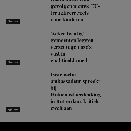
gevolgen nieuwe EU-
terugkeerregels
voor kinderen
Nieuws
‘Zeker twintig’
gemeenten leggen
verzet tegen azc’s
vast in
coalitieakkoord
Nieuws
Israëlische
ambassadeur spreekt
bij
Holocaustherdenking
in Rotterdam, kritiek
zwelt aan
Nieuws