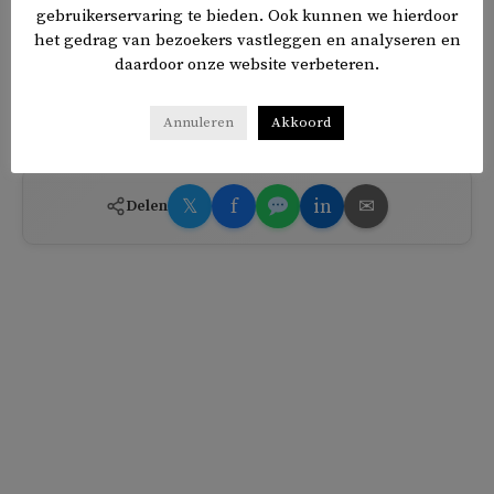
internationale vredesmacht, bestaande uit islamitische
gebruikerservaring te bieden. Ook kunnen we hierdoor
het gedrag van bezoekers vastleggen en analyseren en
landen en de Verenigde Staten. Israël verzet zich echter
daardoor onze website verbeteren.
tegen de deelname van onder meer Turkije.
Annuleren
Akkoord
TAGS
Gaza
Israël
Palestina
𝕏
f
in
✉
Delen