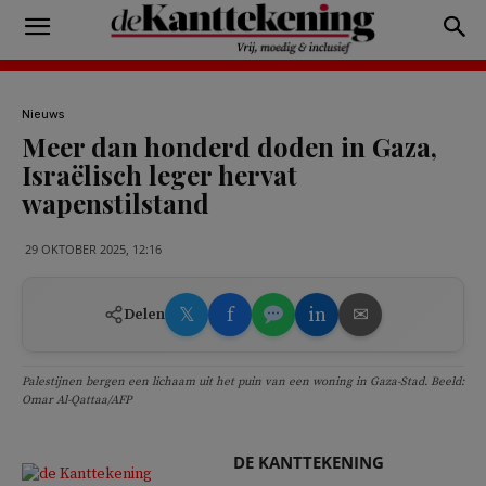
Nieuws
Meer dan honderd doden in Gaza,
Israëlisch leger hervat
wapenstilstand
29 OKTOBER 2025, 12:16
𝕏
f
in
✉
Delen
Palestijnen bergen een lichaam uit het puin van een woning in Gaza-Stad. Beeld:
Omar Al-Qattaa/AFP
DE KANTTEKENING