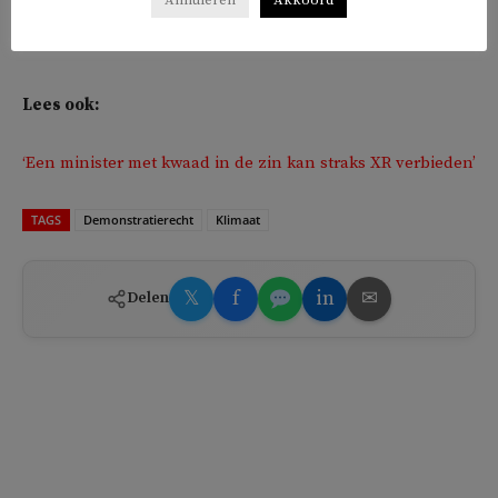
Lees ook:
‘Een minister met kwaad in de zin kan straks XR verbieden’
TAGS
Demonstratierecht
Klimaat
𝕏
f
in
✉
Delen