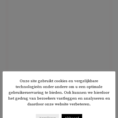
Onze site gebruikt cookies en vergelijkbare
De Tweede Kamer
nam gisteren meer moties
aan om orde
technologieën onder andere om u een optimale
verstorende demonstraties aan te pakken. Als het aan de
gebruikerservaring te bieden. Ook kunnen we hierdoor
Tweede Kamer worden deze demonstraties op 4 mei
het gedrag van bezoekers vastleggen en analyseren en
(Dodenherdenking), 15 augustus (de Indiëherdenking) en
daardoor onze website verbeteren.
27 januari (de internationale Holocaustherdenking)
verboden.
Annuleren
Akkoord