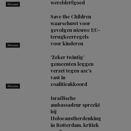
werelderfgoed
Nieuws
Save the Children
waarschuwt voor
gevolgen nieuwe EU-
terugkeerregels
voor kinderen
Nieuws
‘Zeker twintig’
gemeenten leggen
verzet tegen azc’s
vast in
coalitieakkoord
Nieuws
Israëlische
ambassadeur spreekt
bij
Holocaustherdenking
in Rotterdam, kritiek