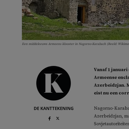
Een middeleeuws Armeens klooster in Nagorno-Karabach (Beeld: Wiki
Vanaf 1 januari
Armeense encla
Azerbeidzjan. 
eist nu een co
DE KANTTEKENING
Nagorno-Karabach
Azerbeidzjan, m
Sovjetautoriteit