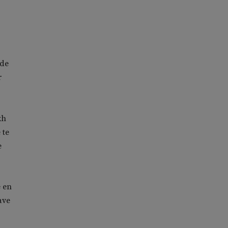
wde
r
kh
 te
e
 en
ave