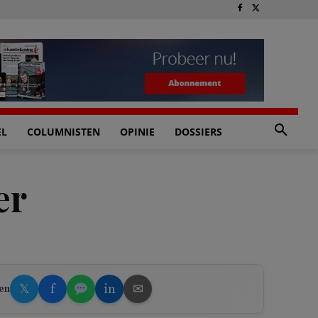
EL
COLUMNISTEN
OPINIE
DOSSIERS
er
𝕏
f
in
✉
en