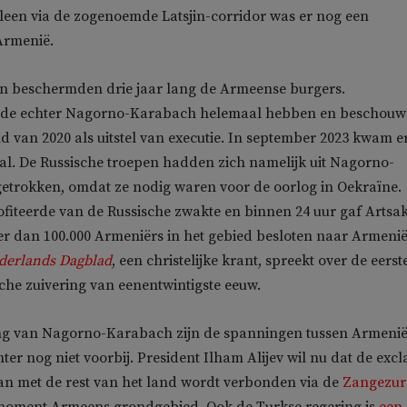
leen via de zogenoemde Latsjin-corridor was er nog een
Armenië.
en beschermden drie jaar lang de Armeense burgers.
ilde echter Nagorno-Karabach helemaal hebben en beschou
d van 2020 als uitstel van executie. In september 2023 kwam e
l. De Russische troepen hadden zich namelijk uit Nagorno-
etrokken, omdat ze nodig waren voor de oorlog in Oekraïne.
fiteerde van de Russische zwakte en binnen 24 uur gaf Artsa
er dan 100.000 Armeniërs in het gebied besloten naar Armenië
derlands Dagblad
, een christelijke krant, spreekt over de eerst
sche zuivering van eenentwintigste eeuw.
ng van Nagorno-Karabach zijn de spanningen tussen Armenië
ter nog niet voorbij. President Ilham Alijev wil nu dat de excl
an met de rest van het land wordt verbonden via de
Zangezur
 moment Armeens grondgebied. Ook de Turkse regering is
een