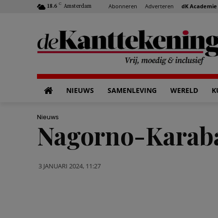
C
Abonneren
Adverteren
dK Academie
18.6
Amsterdam
NIEUWS
SAMENLEVING
WERELD
K
Nieuws
Nagorno-Karaba
3 JANUARI 2024, 11:27