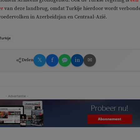
er
van deze landbrug, omdat Turkije hierdoor wordt verbond
oedervolken in Azerbeidzjan en Centraal-Azië.
Turkije
𝕏
f
in
✉
Delen
- Advertentie -