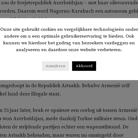
zou de Sovjetrepubliek Azerbeidzjan – met haar olievoorrad
 worden. Daarom werd Nagorno-Karabach een autonoom geb
republiek Azerbeidzjan.
Onze site gebruikt cookies en vergelijkbare technologieën onder
or het einde van de Koude Oorlog en het uiteenvallen van de
andere om u een optimale gebruikerservaring te bieden. Ook
kunnen we hierdoor het gedrag van bezoekers vastleggen en
k er oorlog uit tussen Armenië en Azerbeidzjan. De oorlog, die
analyseren en daardoor onze website verbeteren.
ensen het leven kostte, werd in 1994 door Armenië gewonnen.
n Nagorno-Karabach ‘bevrijd’, maar ook de Azerbeidzjaanse
Annuleren
Akkoord
de regio. Op grote schaal vonden er etnische zuiveringen pla
anen werden gedwongen hun koffers te pakken. Nagorno-
mgedoopt in de Republiek Artsakh. Behalve Armenië zelf
el land deze illegale staat.
n 25 jaar later, brak er opnieuw een oorlog uit tussen Armenië
 won Azerbeidzjan, mede dankzij Turkse militaire steun. Ond
loten de strijdende partijen echter een wapenstilstand. De
ten Artsakh behouden, maar waren nu omsingeld door