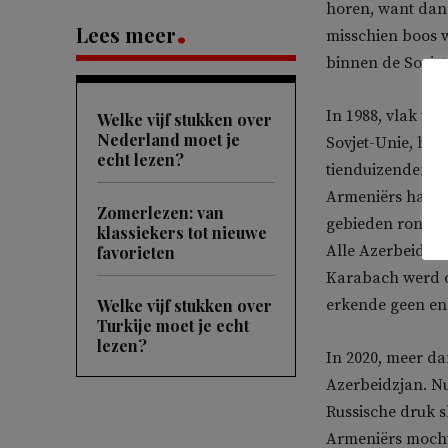
horen, want dan 
Lees meer
misschien boos
binnen de Sovjet
In 1988, vlak vo
Welke vijf stukken over
Nederland moet je
Sovjet-Unie, bra
echt lezen?
tienduizenden m
Armeniërs hadde
Zomerlezen: van
gebieden rondom 
klassiekers tot nieuwe
Alle Azerbeidzj
favorieten
Karabach werd o
Welke vijf stukken over
erkende geen enk
Turkije moet je echt
lezen?
In 2020, meer da
Azerbeidzjan. Nu
Russische druk s
Armeniërs moch