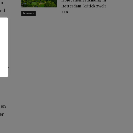
en –
Rotterdam, kritiek zwelt
ied
aan
Nieuws
 aan
 De
ats.
 en
er