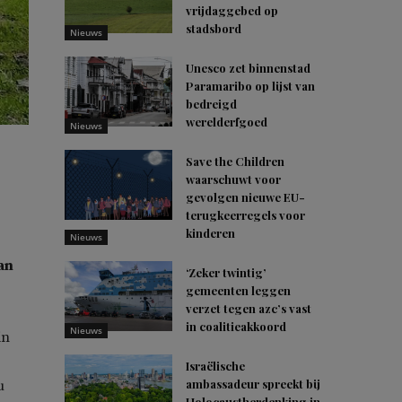
vrijdaggebed op
stadsbord
Nieuws
Unesco zet binnenstad
Paramaribo op lijst van
bedreigd
werelderfgoed
Nieuws
Save the Children
waarschuwt voor
gevolgen nieuwe EU-
terugkeerregels voor
kinderen
Nieuws
an
‘Zeker twintig’
gemeenten leggen
verzet tegen azc’s vast
in coalitieakkoord
Nieuws
in
Israëlische
ambassadeur spreekt bij
u
Holocaustherdenking in