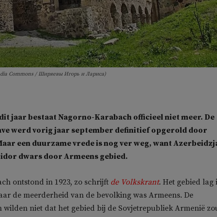
media Commons / Ширяевы Игорь и Лариса)
 dit jaar bestaat Nagorno-Karabach officieel niet meer. De
ve werd vorig jaar september definitief opgerold door
Maar een duurzame vrede is nog ver weg, want Azerbeidzj
rridor dwars door Armeens gebied.
 ontstond in 1923, zo schrijft
de Volkskrant
. Het gebied lag 
aar de meerderheid van de bevolking was Armeens. De
en wilden niet dat het gebied bij de Sovjetrepubliek Armenië zo