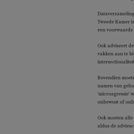
Dataverzameling
Tweede Kamer in 
een voorwaarde 
Ook adviseert de
vakken aan te bi
intersectionalitei
Bovendien moeten
namen van gebouw
‘microagressie’ 
onbewust of onb
Ook moeten alle 
aldus de advies