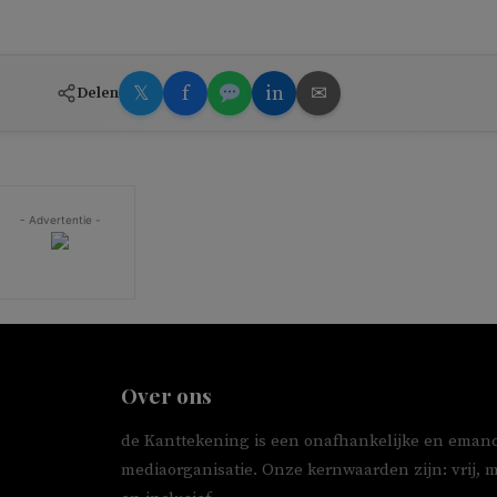
𝕏
f
in
✉
Delen
- Advertentie -
Over ons
de Kanttekening is een onafhankelijke en emanc
mediaorganisatie. Onze kernwaarden zijn: vrij, 