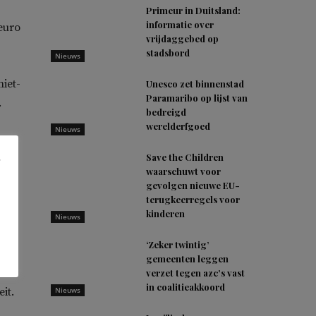
Primeur in Duitsland:
informatie over
euro
vrijdaggebed op
stadsbord
Nieuws
iet-
Unesco zet binnenstad
Paramaribo op lijst van
.
bedreigd
werelderfgoed
Nieuws
Save the Children
waarschuwt voor
gevolgen nieuwe EU-
terugkeerregels voor
kinderen
Nieuws
‘Zeker twintig’
gemeenten leggen
verzet tegen azc’s vast
in coalitieakkoord
it.
Nieuws