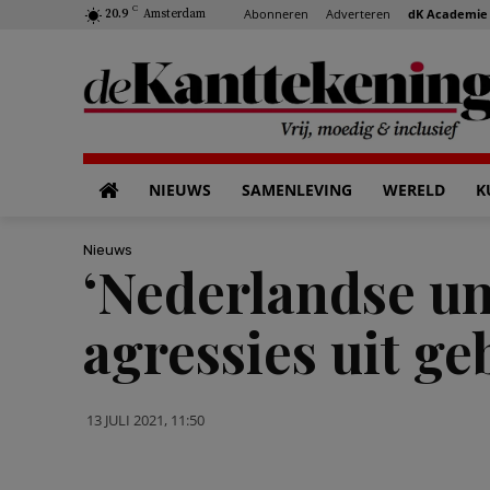
C
Abonneren
Adverteren
dK Academie
20.9
Amsterdam
NIEUWS
SAMENLEVING
WERELD
K
Nieuws
‘Nederlandse un
agressies uit g
13 JULI 2021, 11:50