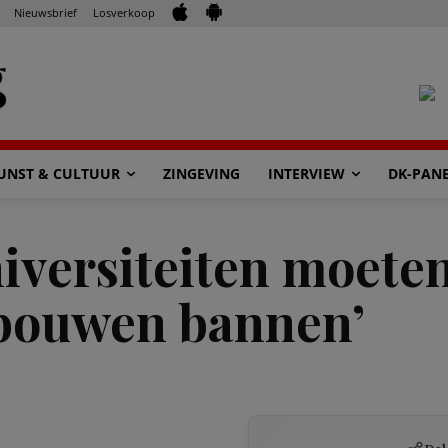
Nieuwsbrief
Losverkoop
UNST & CULTUUR
ZINGEVING
INTERVIEW
DK-PAN
iversiteiten moete
ebouwen bannen’