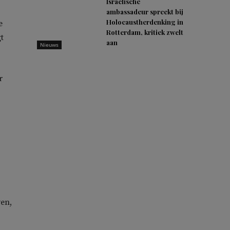
Israëlische
ambassadeur spreekt bij
Holocaustherdenking in
e
Rotterdam, kritiek zwelt
t
aan
Nieuws
r
wen,