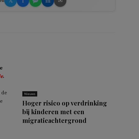
𝕏
f
in
✉
en
e
de
.
 de
Nieuws
se
Hoger risico op verdrinking
bij kinderen met een
migratieachtergrond