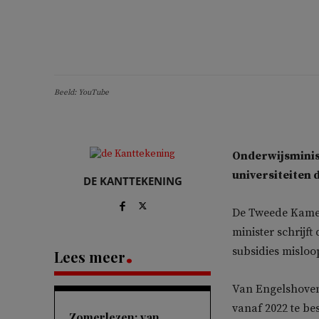
Beeld: YouTube
Onderwijsminis
universiteiten 
DE KANTTEKENING
De Tweede Kam
minister schrijf
subsidies misloo
Lees meer
Van Engelshoven
vanaf 2022 te b
Zomerlezen: van