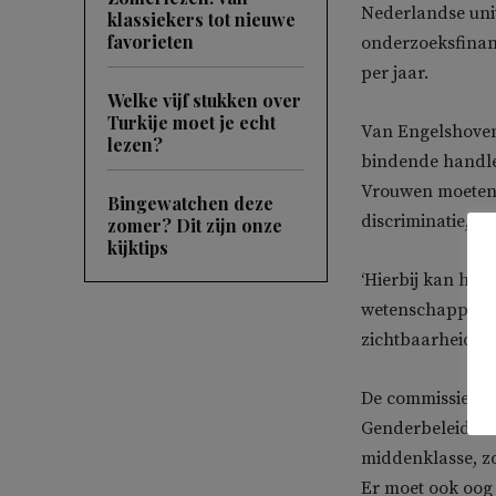
Nederlandse uni
klassiekers tot nieuwe
favorieten
onderzoeksfinanc
per jaar.
Welke vijf stukken over
Turkije moet je echt
Van Engelshove
lezen?
bindende handlei
Vrouwen moeten e
Bingewatchen deze
discriminatie, v
zomer? Dit zijn onze
kijktips
‘Hierbij kan het
wetenschappers,
zichtbaarheid va
De commissie bep
Genderbeleid moe
middenklasse, zo
Er moet ook oog