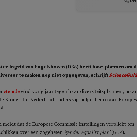
Del
ter Ingrid van Engelshoven (D66) heeft haar plannen om d
diverser te maken nog niet opgegeven, schrijft
ScienceGui
er
stemde
eind vorig jaar tegen haar diversiteitsplannen, maar
t de Kamer dat Nederland anders vijf miljard euro aan Europe
pt.
 meldt dat de Europese Commissie instellingen verplicht om
eschikken over een zogeheten
‘gender equality plan’
(GEP).