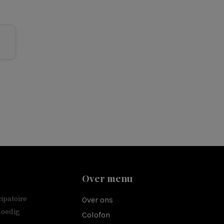
Over menu
ipatoire
Over ons
moedig
Colofon