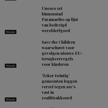
Unesco zet
binnenstad
Paramaribo op lijst
van bedreigd
werelderfgoed
Nieuws
Save the Children
waarschuwt voor
gevolgen nieuwe EU-
terugkeerregels
voor kinderen
Nieuws
‘Zeker twintig’
gemeenten leggen
verzet tegen azc’s
vast in
coalitieakkoord
Nieuws