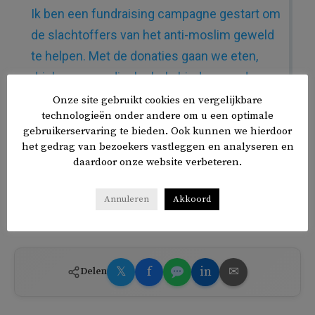
Ik ben een fundraising campagne gestart om
de slachtoffers van het anti-moslim geweld
te helpen. Met de donaties gaan we eten,
drinken en medische hulp bieden aan de
slachtoffers. Voor meer info klik op
Onze site gebruikt cookies en vergelijkbare
technologieën onder andere om u een optimale
onderstaande link. Alle kleine beetjes
gebruikerservaring te bieden. Ook kunnen we hierdoor
helpen!
https://t.co/qPFETgo3u0
het gedrag van bezoekers vastleggen en analyseren en
daardoor onze website verbeteren.
— Shawintala (@shawintala)
March 2, 2020
Annuleren
Akkoord
𝕏
f
in
✉
Delen