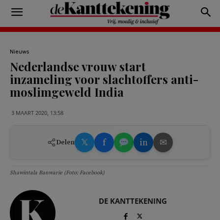
Nieuws
Nederlandse vrouw start
inzameling voor slachtoffers anti-
moslimgeweld India
3 MAART 2020, 13:58
𝕏
f
in
✉
Delen
Shawintala Banwarie (Foto: Facebook)
DE KANTTEKENING