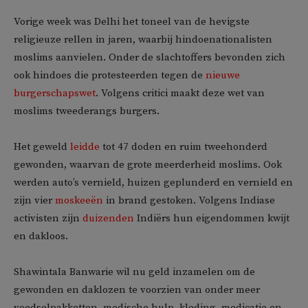
Vorige week was Delhi het toneel van de hevigste
religieuze rellen in jaren, waarbij hindoenationalisten
moslims aanvielen. Onder de slachtoffers bevonden zich
ook hindoes die protesteerden tegen de
nieuwe
burgerschapswet
. Volgens critici maakt deze wet van
moslims tweederangs burgers.
Het geweld
leidde
tot 47 doden en ruim tweehonderd
gewonden, waarvan de grote meerderheid moslims. Ook
werden auto’s vernield, huizen geplunderd en vernield en
zijn vier
moskeeën
in brand gestoken. Volgens Indiase
activisten zijn
duizenden
Indiërs hun eigendommen kwijt
en dakloos.
Shawintala Banwarie wil nu geld inzamelen om de
gewonden en daklozen te voorzien van onder meer
voedselpakketten, medische hulp, kleding, medicatie en