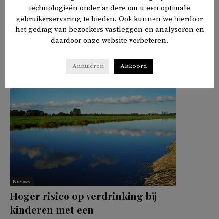
technologieën onder andere om u een optimale
gebruikerservaring te bieden. Ook kunnen we hierdoor
het gedrag van bezoekers vastleggen en analyseren en
daardoor onze website verbeteren.
𝕏
f
in
✉
Delen
Annuleren
Akkoord
Nieuws
Hoger risico op verdrinking bij
kinderen met een