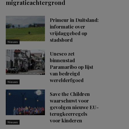
migratieachtergrond
Primeur in Duitsland:
informatie over
vrijdaggebed op
stadsbord
Nieuws
Unesco zet
binnenstad
Paramaribo op lijst
van bedreigd
werelderfgoed
Nieuws
Save the Children
waarschuwt voor
gevolgen nieuwe EU-
terugkeerregels
voor kinderen
Nieuws