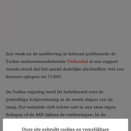
Een week na de aardbeving in februari publiceerde de
Turkse ondernemersfederatie
Türkonfed
al een rapport
waarin stond dat het aantal dodelijke slachtoffers ‘wel zou
kunnen oplopen tot 72.000’.
De Turkse regering werd fel bekritiseerd over de
gebrekkige hulpverlening in de eerste dagen van de
ramp. Dat vertaalde zich echter niet in een stem tegen
Erdogan of de AKP tijdens de verkiezingen. In de
aardbevingsgebieden blijft de regering van Erdogan
Onze site gebruikt cookies en vergelijkbare
populair.