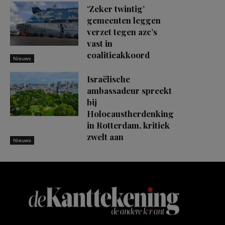
‘Zeker twintig’
gemeenten leggen
verzet tegen azc’s
vast in
coalitieakkoord
Nieuws
Israëlische
ambassadeur spreekt
bij
Holocaustherdenking
in Rotterdam, kritiek
zwelt aan
Nieuws