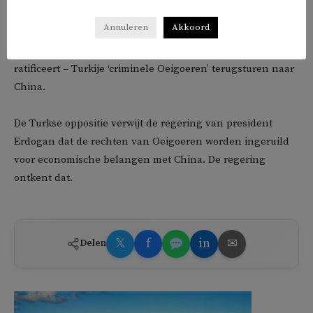
twee landen hebben ondertekend.
Annuleren
Akkoord
Hierdoor kan – als het Turkse parlement het verdrag
ratificeert – Turkije ‘criminele Oeigoeren’ terugsturen naar
China.
De Turkse oppositie verwijt de regering van president
Erdogan dat de rechten van Oeigoeren worden ingeruild
voor economische belangen met China. De regering
ontkent dat.
𝕏
f
in
✉
Delen