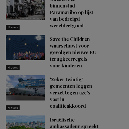
binnenstad
Paramaribo op lijst
van bedreigd
werelderfgoed
Nieuws
Save the Children
waarschuwt voor
gevolgen nieuwe EU-
terugkeerregels
voor kinderen
Nieuws
‘Zeker twintig’
gemeenten leggen
verzet tegen azc’s
vast in
coalitieakkoord
Nieuws
Israëlische
ambassadeur spreekt