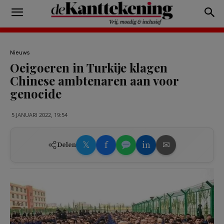
Nieuws
Oeigoeren in Turkije klagen
Chinese ambtenaren aan voor
genocide
5 JANUARI 2022, 19:54
𝕏
f
in
✉
Delen