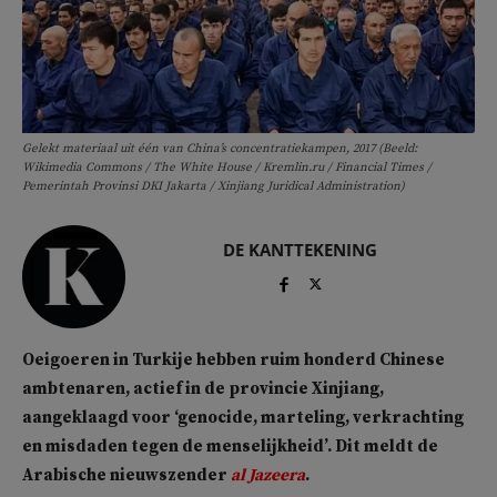
Gelekt materiaal uit één van China’s concentratiekampen, 2017 (Beeld:
Wikimedia Commons / The White House / Kremlin.ru / Financial Times /
Pemerintah Provinsi DKI Jakarta / Xinjiang Juridical Administration)
DE KANTTEKENING
Oeigoeren in Turkije hebben ruim honderd Chinese
ambtenaren, actief in de provincie Xinjiang,
aangeklaagd voor ‘genocide, marteling, verkrachting
en misdaden tegen de menselijkheid’. Dit meldt de
Arabische nieuwszender
al Jazeera
.