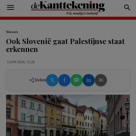
Nieuws
Ook Slovenië gaat Palestijnse staat
erkennen
5 JUNI 2024, 12:28
𝕏
f
in
✉
Delen