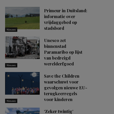
Primeur in Duitsland:
informatie over
vrijdaggebed op
stadsbord
Nieuws
Unesco zet
binnenstad
Paramaribo op lijst
van bedreigd
werelderfgoed
Nieuws
Save the Children
waarschuwt voor
gevolgen nieuwe EU-
terugkeerregels
voor kinderen
Nieuws
‘Zeker twintig’