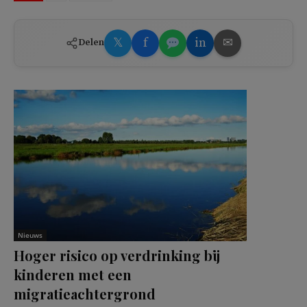
𝕏
f
in
✉
Delen
Nieuws
Hoger risico op verdrinking bij
kinderen met een
migratieachtergrond