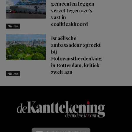
gemeenten leggen
verzet tegen azc’s
vast in
coalitieakkoord
Nieuws
Israëlische
ambassadeur spreekt
bij
Holocaustherdenking
in Rotterdam, kritiek
zwelt aan
Nieuws