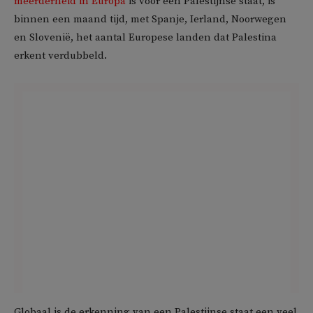
meerderheid in Europa
is voor een Palestijnse staat, is
binnen een maand tijd, met Spanje, Ierland, Noorwegen
en Slovenië, het aantal Europese landen dat Palestina
erkent verdubbeld.
Globaal is de erkenning van een Palestijnse staat een veel