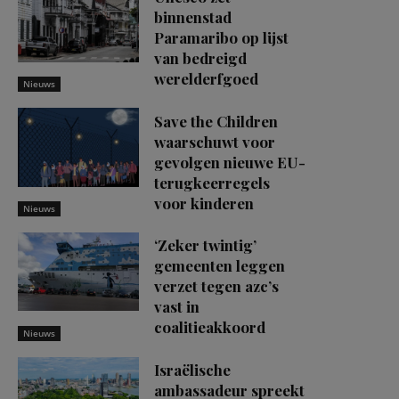
binnenstad
Paramaribo op lijst
van bedreigd
werelderfgoed
Nieuws
Save the Children
waarschuwt voor
gevolgen nieuwe EU-
terugkeerregels
voor kinderen
Nieuws
‘Zeker twintig’
gemeenten leggen
verzet tegen azc’s
vast in
coalitieakkoord
Nieuws
Israëlische
ambassadeur spreekt