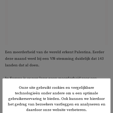
Een meerderheid van de wereld erkent Palestina. Eerder
deze maand werd bij een VN-stemming duidelijk dat 143
landen dat al doen.
In Europa is er nog lang geen meerderheid voor een
onafhankelijke Palestijnse staat. Slechts
acht van de 27
Onze site gebruikt cookies en vergelijkbare
EU-lidstaten
erkennen Palestina op dit moment.
technologieën onder andere om u een optimale
Nederland valt daar niet onder en
onthield
zich vorige
gebruikerservaring te bieden. Ook kunnen we hierdoor
het gedrag van bezoekers vastleggen en analyseren en
maand van een VN-stemming over Palestina als
daardoor onze website verbeteren.
volwaardig lid.