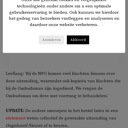
technologieën onder andere om u een optimale
gebruikerservaring te bieden. Ook kunnen we hierdoor
het gedrag van bezoekers vastleggen en analyseren en
daardoor onze website verbeteren.
Annuleren
Akkoord
Leeflang: ‘Bij de NPO komen veel klachten binnen over
deze uitzending, waaronder ook kopieën van klachten die
bij de Ombudsman zijn ingediend. We vragen de
Ombudsman om deze met voorrang te behandelen.’
UPDATE:
De andere omroepen in het bestel laten in een
statement
weten collectief de gewraakte uitzending van
Ongehoord Nieuws
af te keuren.