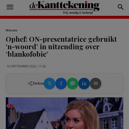
Nieuws
Ophef: ON-presentatrice gebruikt
‘n-woord’ in uitzending over
‘blankofobie’
16 SEPTEMBER 2022, 11:26
𝕏
f
in
✉
Delen