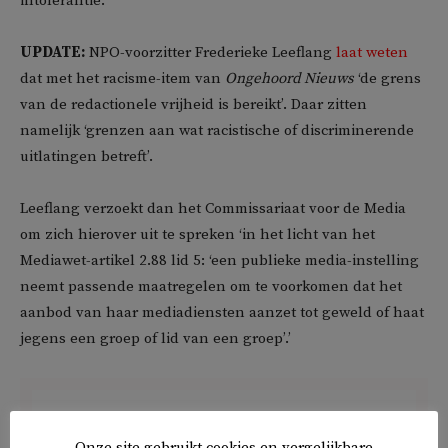
intolerantie.’
UPDATE:
NPO-voorzitter Frederieke Leeflang
laat weten
dat met het racisme-item van
Ongehoord Nieuws
‘de grens
van de redactionele vrijheid is bereikt’. Daar zitten
namelijk ‘grenzen aan wat racistische of discriminerende
uitlatingen betreft’.
Leeflang verzoekt dan het Commissariaat voor de Media
om zich hierover uit te spreken ‘in het licht van het
Mediawet-artikel 2.88 lid 5: ‘een publieke media-instelling
neemt passende maatregelen om te voorkomen dat het
aanbod van haar mediadiensten aanzet tot geweld of haat
jegens een groep of lid van een groep’.’
Onze site gebruikt cookies en vergelijkbare