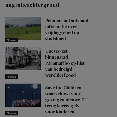
migratieachtergrond
Primeur in Duitsland:
informatie over
vrijdaggebed op
stadsbord
Nieuws
Unesco zet
binnenstad
Paramaribo op lijst
van bedreigd
werelderfgoed
Nieuws
Save the Children
waarschuwt voor
gevolgen nieuwe EU-
terugkeerregels
voor kinderen
Nieuws