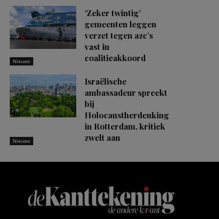
‘Zeker twintig’
gemeenten leggen
verzet tegen azc’s
vast in
coalitieakkoord
Nieuws
Israëlische
ambassadeur spreekt
bij
Holocaustherdenking
in Rotterdam, kritiek
zwelt aan
Nieuws