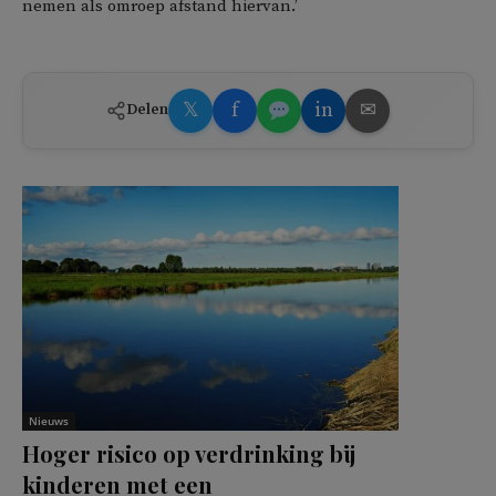
nemen als omroep afstand hiervan.’
𝕏
f
in
✉
Delen
Nieuws
Hoger risico op verdrinking bij
kinderen met een