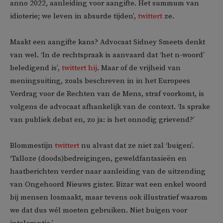
anno 2022, aanleiding voor aangifte. Het summum van
idioterie; we leven in absurde tijden’,
twittert
ze.
Maakt een aangifte kans? Advocaat Sidney Smeets denkt
van wel. ‘In de rechtspraak is aanvaard dat ‘het n-woord’
beledigend is’,
twittert hij
. Maar of de vrijheid van
meningsuiting, zoals beschreven in in het Europees
Verdrag voor de Rechten van de Mens, straf voorkomt, is
volgens de advocaat afhankelijk van de context. ‘Is sprake
van publiek debat en, zo ja: is het onnodig grievend?’
Blommestijn
twittert
nu alvast dat ze niet zal ‘buigen’.
‘Talloze (doods)bedreigingen, geweldfantasieën en
haatberichten verder naar aanleiding van de uitzending
van Ongehoord Nieuws gister. Bizar wat een enkel woord
bij mensen losmaakt, maar tevens ook illustratief waarom
we dat dus wél moeten gebruiken. Niet buigen voor