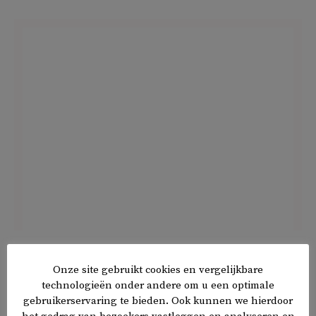
Sommige demonstranten die betrokken waren bij de
recente onlusten bij UCLA kwamen mogelijk van buiten,
Onze site gebruikt cookies en vergelijkbare
technologieën onder andere om u een optimale
aldus het internationale persbureau
Reuters
.
gebruikerservaring te bieden. Ook kunnen we hierdoor