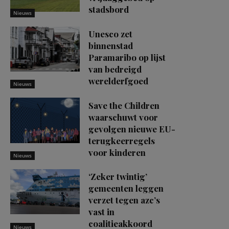
stadsbord
Nieuws
Unesco zet
binnenstad
Paramaribo op lijst
van bedreigd
werelderfgoed
Nieuws
Save the Children
waarschuwt voor
gevolgen nieuwe EU-
terugkeerregels
voor kinderen
Nieuws
‘Zeker twintig’
gemeenten leggen
verzet tegen azc’s
vast in
coalitieakkoord
Nieuws