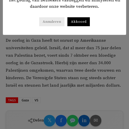
het gedrag van bezoekers vastleggen en analyseren en
Het is niet duidelijk of de pro-Israëlische of de pro-
daardoor onze website verbeteren.
Palestijnse demonstranten de barrière tussen beide
groepen hebben doorbroken. De universiteit zegt extra
Annuleren
Akkoord
veiligheidsmaatregelen te zullen treffen.
De oorlog in Gaza heeft tot onrust op Amerikaanse
universiteiten geleid. Israël, dat al meer dan 75 jaar delen
van Palestina bezet, voert sinds 7 oktober een bloedige
oorlog in de Gazastrook. Hierbij zijn meer dan 34.000
Palestijnen omgekomen, waarvan twee derde vrouwen en
kinderen. De Verenigde Staten staan nog steeds achter
Israël en steunen het land jaarlijks met miljarden dollars.
TAGS
Gaza
VS
𝕏
f
in
✉
Delen