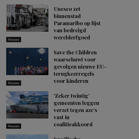
Unesco zet
binnenstad
Paramaribo op lijst
van bedreigd
werelderfgoed
Nieuws
Save the Children
waarschuwt voor
gevolgen nieuwe EU-
terugkeerregels
voor kinderen
Nieuws
‘Zeker twintig’
gemeenten leggen
verzet tegen azc’s
vast in
coalitieakkoord
Nieuws
Israëlische