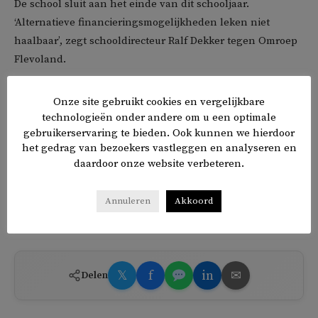
De school sluit aan het einde van dit schooljaar.
‘Alternatieve financieringsmogelijkheden leken niet
haalbaar’, zegt schooldirecteur Ralf Dekker tegen Omroep
Flevoland.
Er zaten slechts zeventien leerlingen op de
Onze site gebruikt cookies en vergelijkbare
Renaissanceschool die Forum aanprees met ‘beproefde
technologieën onder andere om u een optimale
gebruikerservaring te bieden. Ook kunnen we hierdoor
methoden’, zoals staartdelingen. Volgens Dekker is dit niet
het gedrag van bezoekers vastleggen en analyseren en
het einde van de Renaissanceschool. Er wordt ‘een pauze’
daardoor onze website verbeteren.
van twee jaar genomen. Daarna zou een doorstart mogelijk
zijn.
Annuleren
Akkoord
TAGS
Forum voor Democratie
𝕏
f
in
✉
Delen