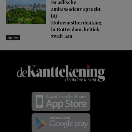
Israëlische
ambassadeur spreekt
bij
Holocaustherdenking
in Rotterdam, kritiek
zwelt aan
Nieuws