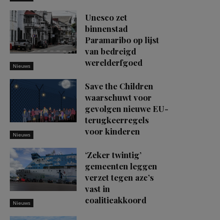
Unesco zet
binnenstad
Paramaribo op lijst
van bedreigd
werelderfgoed
Nieuws
Save the Children
waarschuwt voor
gevolgen nieuwe EU-
terugkeerregels
voor kinderen
Nieuws
‘Zeker twintig’
gemeenten leggen
verzet tegen azc’s
vast in
coalitieakkoord
Nieuws