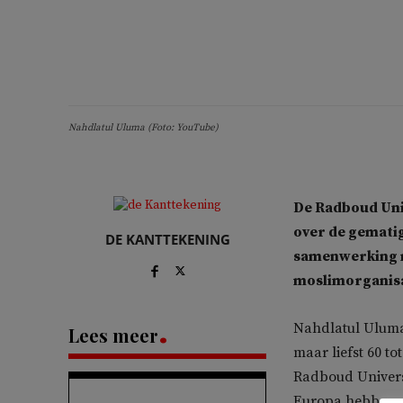
Nahdlatul Uluma (Foto: YouTube)
De Radboud Univ
over de gematigd
DE KANTTEKENING
samenwerking m
moslimorganisa
Nahdlatul Uluma
Lees meer
maar liefst 60 t
Radboud Universi
Europa hebben we