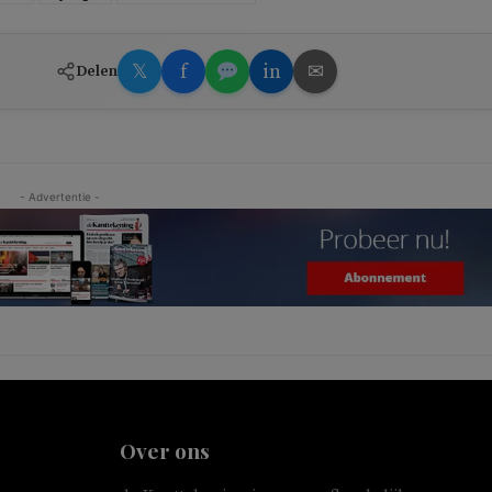
𝕏
f
in
✉
Delen
- Advertentie -
Over ons