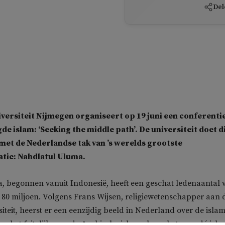
Del
ersiteit Nijmegen organiseert op 19 juni een conferenti
e islam: ‘Seeking the middle path’. De universiteit doet di
et de Nederlandse tak van ’s werelds grootste
tie: Nahdlatul Uluma.
, begonnen vanuit Indonesië, heeft een geschat ledenaantal 
ot 80 miljoen. Volgens Frans Wijsen, religiewetenschapper aan 
teit, heerst er een eenzijdig beeld in Nederland over de islam
 het feitelijk over de Arabische islam als we het over dé isl