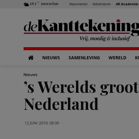
C
Abonneren
Adverteren
dK Academie
19.1
Amsterdam
NIEUWS
SAMENLEVING
WERELD
K
Nieuws
’s Werelds groo
Nederland
12 JUNI 2019, 08:39