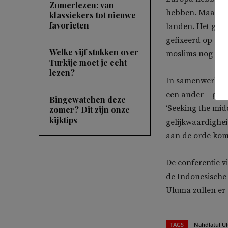
Zomerlezen: van
hebben. Maar 85 
klassiekers tot nieuwe
favorieten
landen. Het groot
gefixeerd op de i
Welke vijf stukken over
moslims nog altij
Turkije moet je echt
lezen?
In samenwerking
een ander – gema
Bingewatchen deze
‘Seeking the mid
zomer? Dit zijn onze
kijktips
gelijkwaardighe
aan de orde kom
De conferentie v
de Indonesische 
Uluma zullen er
TAGS
Nahdlatul U