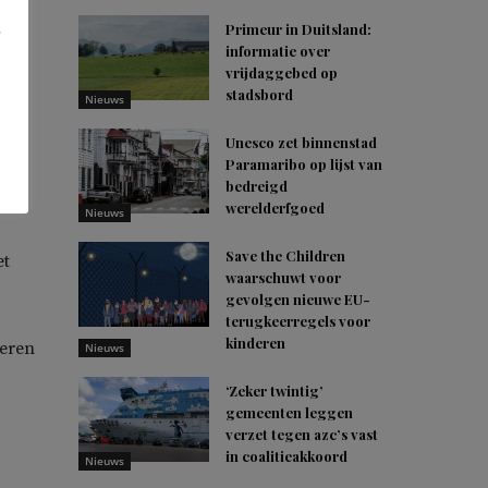
Primeur in Duitsland:
informatie over
ijn
vrijdaggebed op
n de
stadsbord
Nieuws
Unesco zet binnenstad
Paramaribo op lijst van
el
bedreigd
werelderfgoed
Nieuws
Save the Children
et
waarschuwt voor
gevolgen nieuwe EU-
terugkeerregels voor
kinderen
deren
Nieuws
‘Zeker twintig’
gemeenten leggen
verzet tegen azc’s vast
in coalitieakkoord
Nieuws