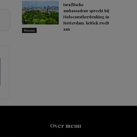
Israëlische
ambassadeur spreekt bij
Holocaustherdenking in
Rotterdam, kritiek zwelt
aan
Nieuws
Over menu