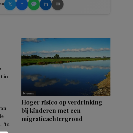
𝕏
f
in
✉
en
e
t in
Nieuws
Hoger risico op verdrinking
van
bij kinderen met een
de
migratieachtergrond
. ‘In
am