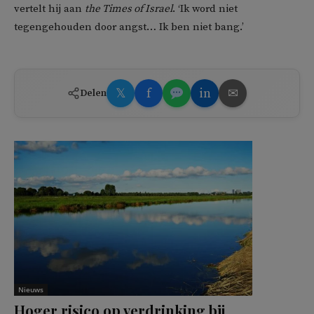
vertelt hij aan
the Times of Israel
. ‘Ik word niet
tegengehouden door angst… Ik ben niet bang.’
𝕏
f
in
✉
Delen
Nieuws
Hoger risico op verdrinking bij