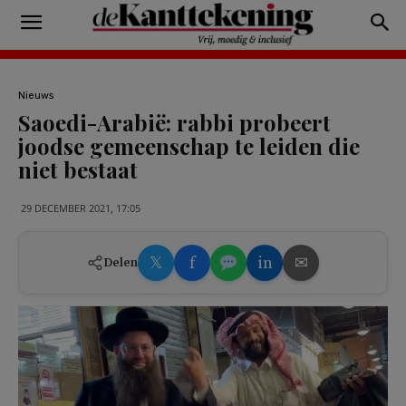
Nieuws
Saoedi-Arabië: rabbi probeert
joodse gemeenschap te leiden die
niet bestaat
29 DECEMBER 2021, 17:05
𝕏
f
in
✉
Delen