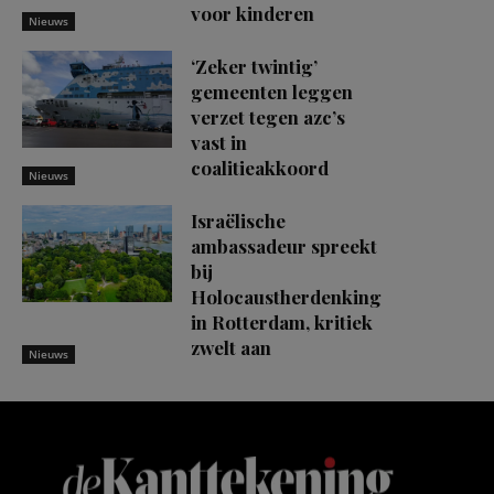
voor kinderen
Nieuws
‘Zeker twintig’
gemeenten leggen
verzet tegen azc’s
vast in
coalitieakkoord
Nieuws
Israëlische
ambassadeur spreekt
bij
Holocaustherdenking
in Rotterdam, kritiek
zwelt aan
Nieuws