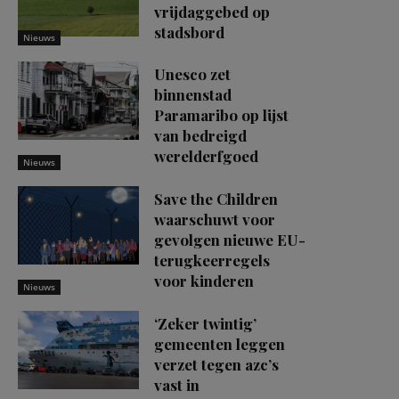
vrijdaggebed op
stadsbord
Nieuws
Unesco zet
binnenstad
Paramaribo op lijst
van bedreigd
werelderfgoed
Nieuws
Save the Children
waarschuwt voor
gevolgen nieuwe EU-
terugkeerregels
voor kinderen
Nieuws
‘Zeker twintig’
gemeenten leggen
verzet tegen azc’s
vast in