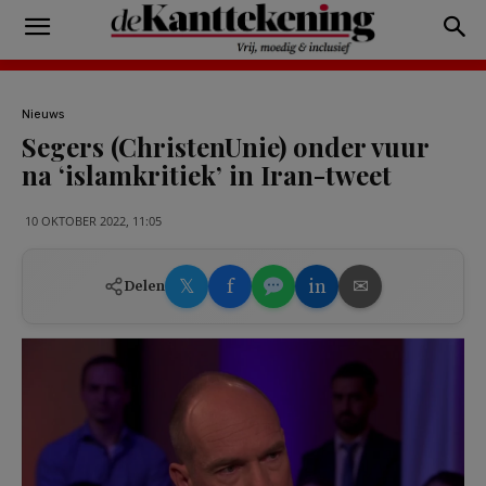
Nieuws
Segers (ChristenUnie) onder vuur
na ‘islamkritiek’ in Iran-tweet
10 OKTOBER 2022, 11:05
𝕏
f
in
✉
Delen