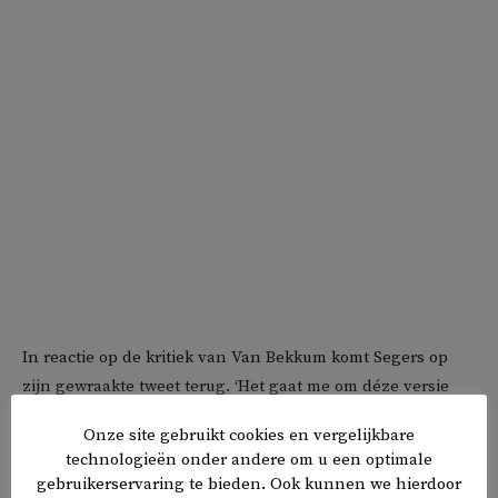
In reactie op de kritiek van Van Bekkum komt Segers op
zijn gewraakte tweet terug. ‘Het gaat me om déze versie
van religie die dit geweld legitimeert en voor deze doden
Onze site gebruikt cookies en vergelijkbare
zorgt. Niet om versies van religie die mensen de vrije keus
technologieën onder andere om u een optimale
laten. Ik ben namelijk geen moslim en voel me dus niet
gebruikerservaring te bieden. Ook kunnen we hierdoor