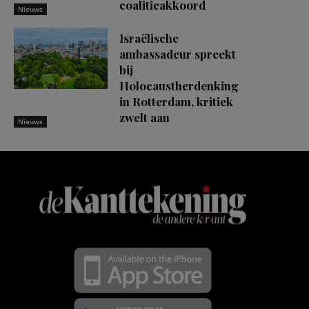
coalitieakkoord
Nieuws
Israëlische
ambassadeur spreekt
bij
Holocaustherdenking
in Rotterdam, kritiek
zwelt aan
Nieuws