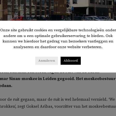
Onze site gebruikt cookies en vergelijkbare technologieën onder
andere om u een optimale gebruikerservaring te bieden. Ook
kunnen we hierdoor het gedrag van bezoekers vastleggen en
analyseren en daardoor onze website verbeteren.
inkte moskee
Annuleren
Akkoord
eeft een man een steen tegen de ruit van de Turks-
mar Sinan-moskee in Leiden gegooid. Het moskeebestuur
gedaan.
door de ruit gegaan, maar de ruit is wel helemaal vernield. ‘We 
chrokken’, zegt Goksel Aribas, voorzitter van het moskeebestuur