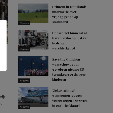
Primeur in Duitsland:
informatie over
vrijdaggebed op
stadsbord
Nieuws
Unesco zet binnenstad
Paramaribo op lijst van
bedreigd
werelderfgoed
Nieuws
Save the Children
waarschuwt voor
gevolgen nieuwe EU-
terugkeerregels voor
kinderen
Nieuws
‘Zeker twintig’
gemeenten leggen
zijn
verzet tegen azc’s vast
.
in coalitieakkoord
Nieuws