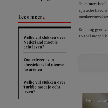
Op camerabeelden
zijn actie hard 
Lees meer
moskeevoorzitter
Er is nog geen v
zo snel mogelijk
Welke vijf stukken over
Nederland moet je
echt lezen?
Zomerlezen: van
klassiekers tot nieuwe
favorieten
Welke vijf stukken over
Turkije moet je echt
lezen?