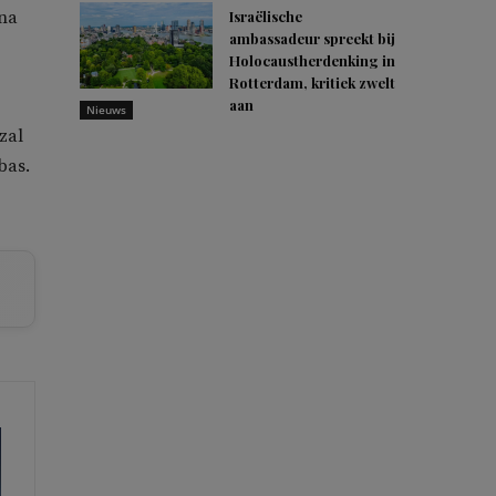
 na
Israëlische
ambassadeur spreekt bij
Holocaustherdenking in
Rotterdam, kritiek zwelt
aan
Nieuws
zal
bas.