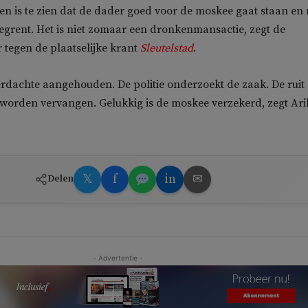
 is te zien dat de dader goed voor de moskee gaat staan en
wegrent. Het is niet zomaar een dronkenmansactie, zegt de
 tegen de plaatselijke krant
Sleutelstad
.
erdachte aangehouden. De politie onderzoekt de zaak. De ruit 
 worden vervangen. Gelukkig is de moskee verzekerd, zegt Ari
𝕏
f
in
✉
Delen
- Advertentie -