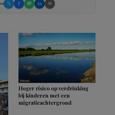
𝕏
f
in
✉
en
Nieuws
Hoger risico op verdrinking
bij kinderen met een
migratieachtergrond