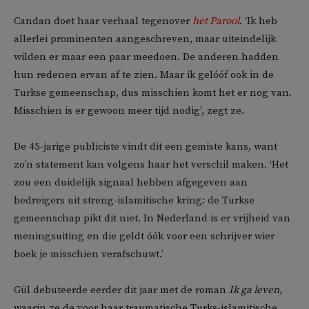
Candan doet haar verhaal tegenover
het Parool
. ‘Ik heb
allerlei prominenten aangeschreven, maar uiteindelijk
wilden er maar een paar meedoen. De anderen hadden
hun redenen ervan af te zien. Maar ik gelóóf ook in de
Turkse gemeenschap, dus misschien komt het er nog van.
Misschien is er gewoon meer tijd nodig’, zegt ze.
De 45-jarige publiciste vindt dit een gemiste kans, want
zo’n statement kan volgens haar het verschil maken. ‘Het
zou een duidelijk signaal hebben afgegeven aan
bedreigers uit streng-islamitische kring: de Turkse
gemeenschap pikt dit niet. In Nederland is er vrijheid van
meningsuiting en die geldt óók voor een schrijver wier
boek je misschien verafschuwt.’
Gül debuteerde eerder dit jaar met de roman
Ik ga leven
,
waarin ze de voor haar traumatische Turks-islamitische