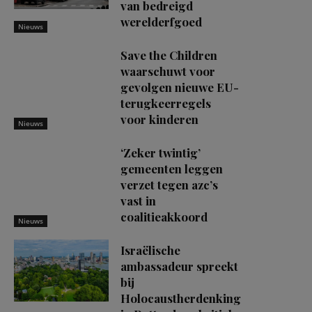
van bedreigd
werelderfgoed
Nieuws
Save the Children
waarschuwt voor
gevolgen nieuwe EU-
terugkeerregels
voor kinderen
Nieuws
‘Zeker twintig’
gemeenten leggen
verzet tegen azc’s
vast in
coalitieakkoord
Nieuws
Israëlische
ambassadeur spreekt
bij
Holocaustherdenking