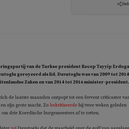
Del
eringspartij van de Turkse president Recep Tayyip Erdoga
utoglu geroyeerd als lid. Davutoglu was van 2009 tot 2014
itenlandse Zaken en van 2014 tot 2016 minister-president
zich de laatste maanden ontpopt tot een fervent criticaster va
en zijn grote macht. Zo
bekritiseerde
hij twee weken geleden
 om drie Koerdische burgemeesters af te zetten.
later
zei
Davutoglu dat de waarheid over de golf van aanslag