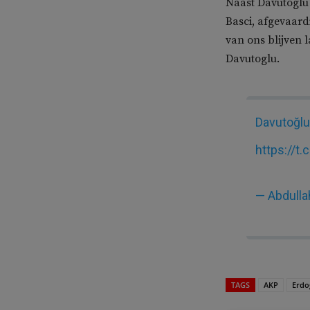
Naast Davutoglu
Basci, afgevaardi
van ons blijven 
Davutoglu.
Davutoğlu
https://t
— Abdulla
TAGS
AKP
Erdo