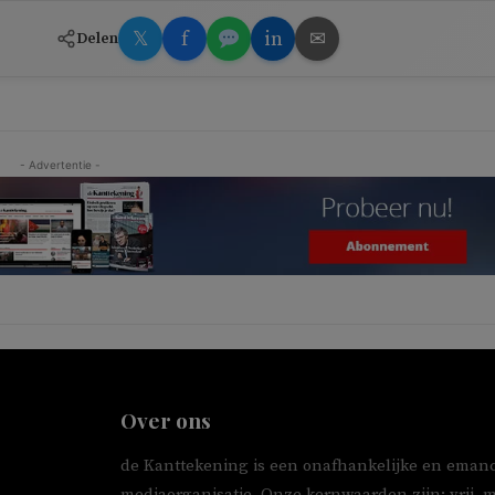
𝕏
f
in
✉
Delen
- Advertentie -
Over ons
de Kanttekening is een onafhankelijke en emanc
mediaorganisatie. Onze kernwaarden zijn: vrij, 