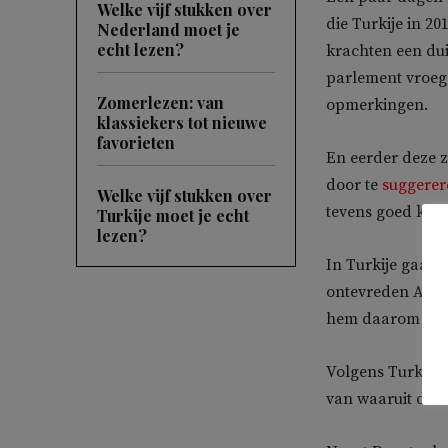
Welke vijf stukken over
die Turkije in 2
Nederland moet je
echt lezen?
krachten een dui
parlement vroeg
Zomerlezen: van
opmerkingen.
klassiekers tot nieuwe
favorieten
En eerder deze z
door te
suggerer
Welke vijf stukken over
tevens goed kon
Turkije moet je echt
lezen?
In Turkije gaan 
ontevreden AKP’
hem daarom een 
Volgens Turkse 
van waaruit deze