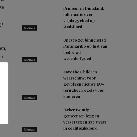
ke
Primeur in Duitsland:
informatie over
vrijdaggebed op
jn
stadsbord
Nieuws
Unesco zet binnenstad
Paramaribo op lijst van
en,
bedreigd
en
werelderfgoed
Nieuws
Save the Children
waarschuwt voor
aar
gevolgen nieuwe EU-
terugkeerregels voor
kinderen
Nieuws
‘Zeker twintig’
t,
gemeenten leggen
verzet tegen azc’s vast
in coalitieakkoord
Nieuws