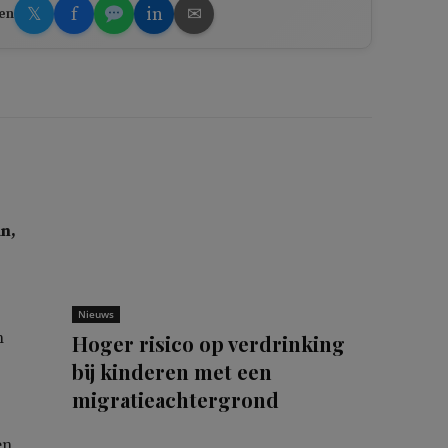
𝕏
f
in
✉
en
n,
.
Nieuws
n
Hoger risico op verdrinking
bij kinderen met een
migratieachtergrond
en