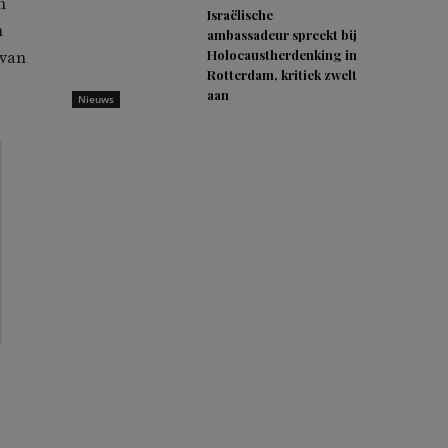
h
Israëlische
n
ambassadeur spreekt bij
Holocaustherdenking in
 van
Rotterdam, kritiek zwelt
aan
Nieuws