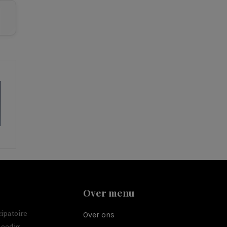
Over menu
ipatoire
Over ons
moedig