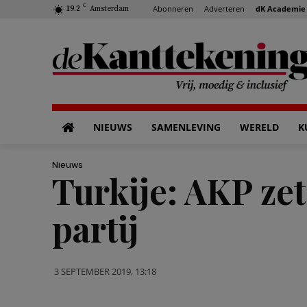
C
Abonneren
Adverteren
dK Academie
19.2
Amsterdam
NIEUWS
SAMENLEVING
WERELD
K
Nieuws
Turkije: AKP ze
partij
3 SEPTEMBER 2019, 13:18