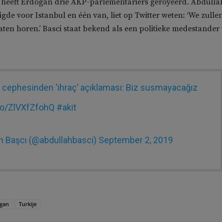
 heeft Erdogan drie AKP-parlementariërs geroyeerd. Abdulla
gde voor Istanbul en één van, liet op Twitter weten: ‘We zulle
laten horen.’ Basci staat bekend als een politieke medestander
 cephesinden ‘ihraç’ açıklaması: Biz susmayacağız
.co/ZlVXfZfohQ
#akit
h Başcı (@abdullahbasci)
September 2, 2019
gan
Turkije