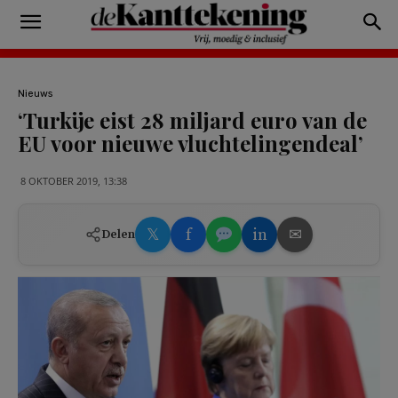
Nieuws
‘Turkije eist 28 miljard euro van de
EU voor nieuwe vluchtelingendeal’
8 OKTOBER 2019, 13:38
𝕏
f
in
✉
Delen