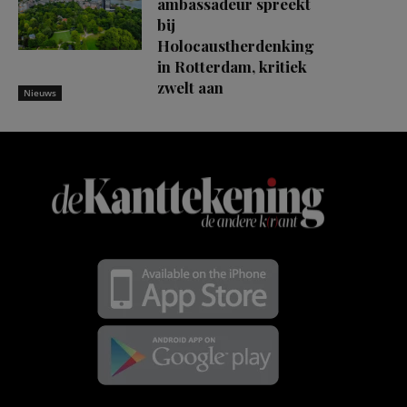
ambassadeur spreekt
bij
Holocaustherdenking
in Rotterdam, kritiek
zwelt aan
Nieuws