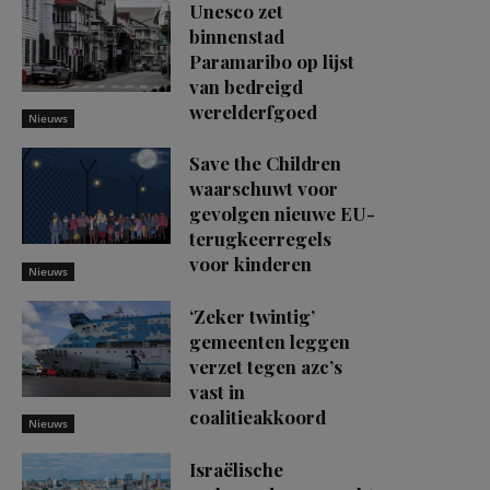
Unesco zet
binnenstad
Paramaribo op lijst
van bedreigd
werelderfgoed
Nieuws
Save the Children
waarschuwt voor
gevolgen nieuwe EU-
terugkeerregels
voor kinderen
Nieuws
‘Zeker twintig’
gemeenten leggen
verzet tegen azc’s
vast in
coalitieakkoord
Nieuws
Israëlische