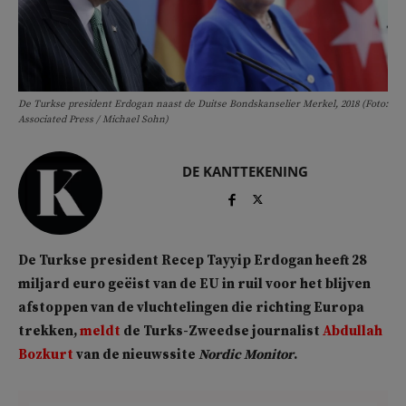
De Turkse president Erdogan naast de Duitse Bondskanselier Merkel, 2018 (Foto:
Associated Press / Michael Sohn)
DE KANTTEKENING
De Turkse president Recep Tayyip Erdogan heeft 28
miljard euro geëist van de EU in ruil voor het blijven
afstoppen van de vluchtelingen die richting Europa
trekken,
meldt
de Turks-Zweedse journalist
Abdullah
Bozkurt
van de nieuwssite
Nordic Monitor
.