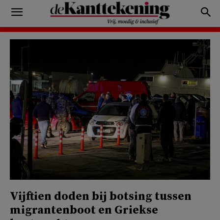
Vijftien doden bij botsing tussen
migrantenboot en Griekse