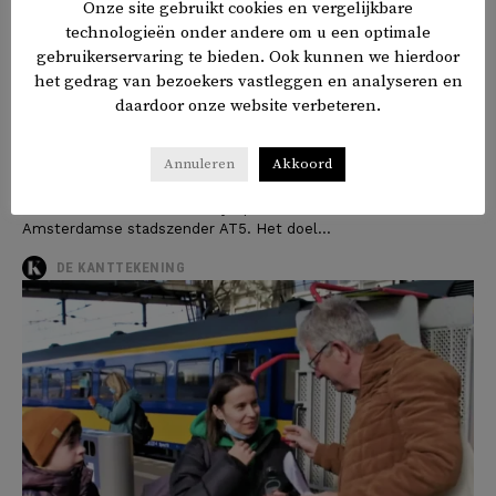
Onze site gebruikt cookies en vergelijkbare
technologieën onder andere om u een optimale
gebruikerservaring te bieden. Ook kunnen we hierdoor
het gedrag van bezoekers vastleggen en analyseren en
120 jonge statushouders sporten
daardoor onze website verbeteren.
voor een dag in Olympisch Stadion
Annuleren
Akkoord
120 minderjarige vluchtelingen uit Amsterdam hebben gisteren
hun sporttalenten laten zien bij het zogenoemde Play to
Dream evenement in het Olympisch Stadion. Zo meldt de
Amsterdamse stadszender AT5. Het doel...
DE KANTTEKENING