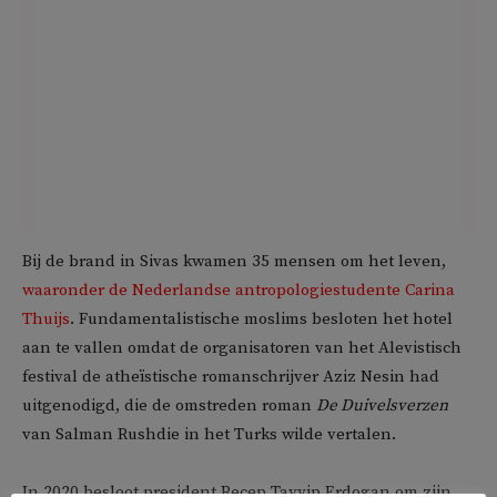
Bij de brand in Sivas kwamen 35 mensen om het leven,
waaronder de Nederlandse antropologiestudente Carina
Thuijs
. Fundamentalistische moslims besloten het hotel
aan te vallen omdat de organisatoren van het Alevistisch
festival de atheïstische romanschrijver Aziz Nesin had
uitgenodigd, die de omstreden roman
De Duivelsverzen
van Salman Rushdie in het Turks wilde vertalen.
In 2020 besloot president Recep Tayyip Erdogan om zijn