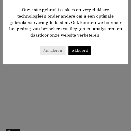
presidentiële macht aan te wenden om een andere man
Onze site gebruikt cookies en vergelijkbare
vrij te laten, die tot een levenslange gevangenisstraf was
technologieën onder andere om u een optimale
veroordeeld voor zijn rol bij het bloedbad in Sivas.
gebruikerservaring te bieden. Ook kunnen we hierdoor
het gedrag van bezoekers vastleggen en analyseren en
daardoor onze website verbeteren.
𝕏
f
in
✉
Delen
Annuleren
Akkoord