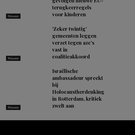
gevolgen nieuwe EU-
terugkeerregels
voor kinderen
Nieuws
‘Zeker twintig’
gemeenten leggen
verzet tegen azc’s
vast in
coalitieakkoord
Nieuws
Israëlische
ambassadeur spreekt
bij
Holocaustherdenking
in Rotterdam, kritiek
zwelt aan
Nieuws