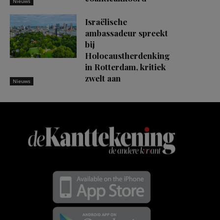
Nieuws
Israëlische
ambassadeur spreekt
bij
Holocaustherdenking
in Rotterdam, kritiek
zwelt aan
Nieuws