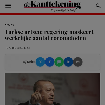
Nieuws
Turkse artsen: regering maskeert
werkelijke aantal coronadoden
10 APRIL 2020, 17:54
𝕏
f
in
✉
Delen