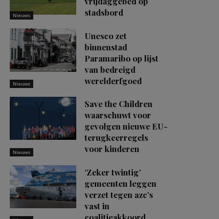
vrijdaggebed op
stadsbord
Nieuws
Unesco zet
binnenstad
Paramaribo op lijst
van bedreigd
werelderfgoed
Nieuws
Save the Children
waarschuwt voor
gevolgen nieuwe EU-
terugkeerregels
voor kinderen
Nieuws
‘Zeker twintig’
gemeenten leggen
verzet tegen azc’s
vast in
coalitieakkoord