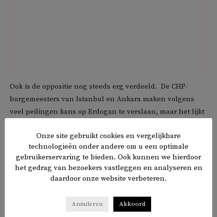
Ook is de oppositie nog steeds erg verdeeld. De CHP-
burgemeesters van Istanbul en Ankara maken volgens
veel peilingen kans op Erdogan te verslaan, maar het lijkt
erop dat de minder populaire CHP-leider Kemal
Onze site gebruikt cookies en vergelijkbare
Kilicdaroglu liever zelf de kar trekt.
technologieën onder andere om u een optimale
gebruikerservaring te bieden. Ook kunnen we hierdoor
Daarnaast doet de pro-Koerdische HDP – goed voor zo’n
het gedrag van bezoekers vastleggen en analyseren en
13,5 procent van de stemmen – niet aan de alliantie mee.
daardoor onze website verbeteren.
Een eigen HDP-kandidaat versterkt Erdogans positie.
Annuleren
Akkoord
De partijen presenteerden eerder dit jaar (foto) wel een