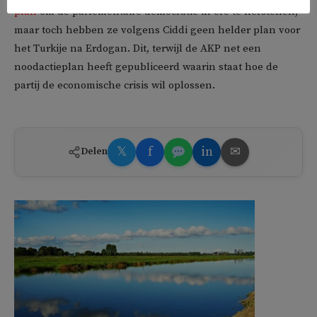
plan
om de parlementaire democratie in ere te herstellen,
maar toch hebben ze volgens Ciddi geen helder plan voor
het Turkije na Erdogan. Dit, terwijl de AKP net een
noodactieplan heeft gepubliceerd waarin staat hoe de
partij de economische crisis wil oplossen.
𝕏
f
in
✉
Delen