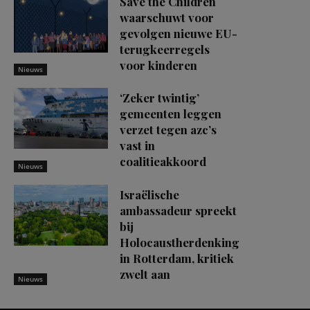
Save the Children
waarschuwt voor
gevolgen nieuwe EU-
terugkeerregels
voor kinderen
Nieuws
‘Zeker twintig’
gemeenten leggen
verzet tegen azc’s
vast in
coalitieakkoord
Nieuws
Israëlische
ambassadeur spreekt
bij
Holocaustherdenking
in Rotterdam, kritiek
zwelt aan
Nieuws