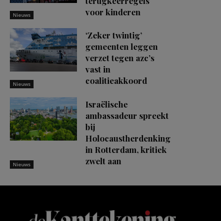
terugkeerregels
voor kinderen
Nieuws
‘Zeker twintig’
gemeenten leggen
verzet tegen azc’s
vast in
coalitieakkoord
Nieuws
Israëlische
ambassadeur spreekt
bij
Holocaustherdenking
in Rotterdam, kritiek
zwelt aan
Nieuws