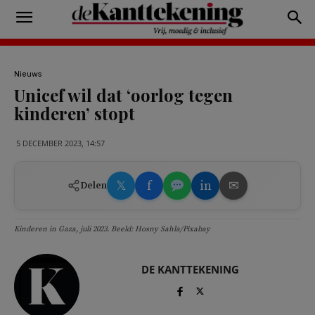
Nieuws
Unicef wil dat ‘oorlog tegen
kinderen’ stopt
5 DECEMBER 2023, 14:57
𝕏
f
in
✉
Delen
Kinderen in Gaza, juli 2023. Beeld: Hosny Sahla/Pixabay
DE KANTTEKENING