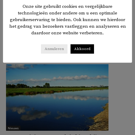
Onze site gebruikt cookies en vergelijkbare
Israëlische geweld in Gaza.
technologieën onder andere om u een optimale
gebruikerservaring te bieden. Ook kunnen we hierdoor
TAGS
Gaza
Palestina
het gedrag van bezoekers vastleggen en analyseren en
daardoor onze website verbeteren.
𝕏
f
in
✉
Delen
Annuleren
Akkoord
Nieuws