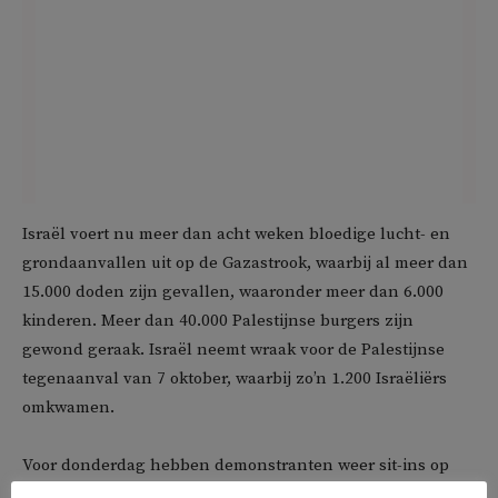
Israël voert nu meer dan acht weken bloedige lucht- en
grondaanvallen uit op de Gazastrook, waarbij al meer dan
15.000 doden zijn gevallen, waaronder meer dan 6.000
kinderen. Meer dan 40.000 Palestijnse burgers zijn
gewond geraak. Israël neemt wraak voor de Palestijnse
tegenaanval van 7 oktober, waarbij zo’n 1.200 Israëliërs
omkwamen.
Voor donderdag hebben demonstranten weer sit-ins op
stations aangekondigd om te protesteren tegen het