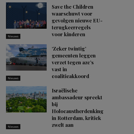
Save the Children
waarschuwt voor
gevolgen nieuwe EU-
terugkeerregels
voor kinderen
Nieuws
‘Zeker twintig’
gemeenten leggen
verzet tegen azc’s
vast in
coalitieakkoord
Nieuws
Israëlische
ambassadeur spreekt
bij
Holocaustherdenking
in Rotterdam, kritiek
zwelt aan
Nieuws