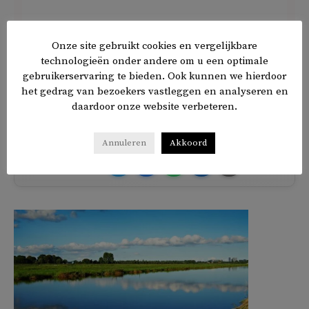
Het bezette Palestijnse gebied wordt al meer dan 16 jaar
Onze site gebruikt cookies en vergelijkbare
belegerd door Israël en is in de greep van een ‘ongekende
technologieën onder andere om u een optimale
gebruikerservaring te bieden. Ook kunnen we hierdoor
humanitaire catastrofe’, aldus Middle East Monitor.
het gedrag van bezoekers vastleggen en analyseren en
daardoor onze website verbeteren.
TAGS
Gaza
Annuleren
Akkoord
𝕏
f
in
✉
Delen