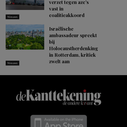
verzet tegen azc’s
vast in
coalitieakkoord
Nieuws
Israëlische
ambassadeur spreekt
bij
Holocaustherdenking
in Rotterdam, kritiek
zwelt aan
Nieuws