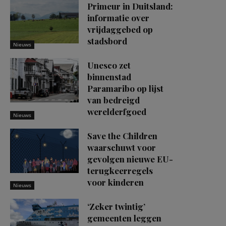
Primeur in Duitsland:
informatie over
vrijdaggebed op
stadsbord
Nieuws
Unesco zet
binnenstad
Paramaribo op lijst
van bedreigd
werelderfgoed
Nieuws
Save the Children
waarschuwt voor
gevolgen nieuwe EU-
terugkeerregels
voor kinderen
Nieuws
‘Zeker twintig’
gemeenten leggen