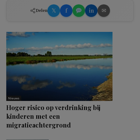
𝕏
f
in
✉
Delen
Nieuws
Hoger risico op verdrinking bij
kinderen met een
migratieachtergrond