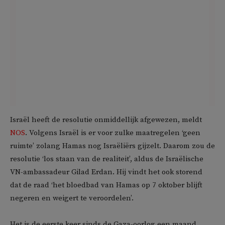
Israël heeft de resolutie onmiddellijk afgewezen, meldt
NOS
. Volgens Israël is er voor zulke maatregelen ‘geen
ruimte’ zolang Hamas nog Israëliërs gijzelt. Daarom zou de
resolutie ‘los staan van de realiteit’, aldus de Israëlische
VN-ambassadeur Gilad Erdan. Hij vindt het ook storend
dat de raad ‘het bloedbad van Hamas op 7 oktober blijft
negeren en weigert te veroordelen’.
Het is de eerste keer sinds de Gaza-oorlog een maand