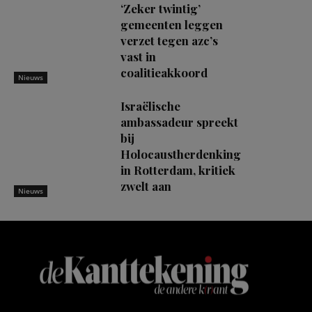
‘Zeker twintig’
gemeenten leggen
verzet tegen azc’s
vast in
coalitieakkoord
Nieuws
Israëlische
ambassadeur spreekt
bij
Holocaustherdenking
in Rotterdam, kritiek
zwelt aan
Nieuws