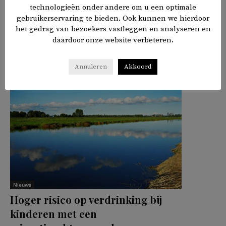
technologieën onder andere om u een optimale
Rohingya
Verenigde Naties
VN
gebruikerservaring te bieden. Ook kunnen we hierdoor
het gedrag van bezoekers vastleggen en analyseren en
daardoor onze website verbeteren.
𝕏
f
in
✉
Delen
Annuleren
Akkoord
Nieuws
Hoger risico op verdrinking bij
kinderen met een