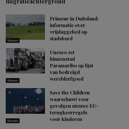
migratieachtergrond
Primeur in Duitsland:
informatie over
vrijdaggebed op
stadsbord
Nieuws
Unesco zet
binnenstad
Paramaribo op lijst
van bedreigd
werelderfgoed
Nieuws
Save the Children
waarschuwt voor
gevolgen nieuwe EU-
terugkeerregels
voor kinderen
Nieuws