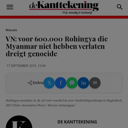
Nieuws
VN: voor 600.000 Rohingya die
Myanmar niet hebben verlaten
dreigt genocide
17 SEPTEMBER 2019, 15:04
𝕏
f
in
✉
Delen
Rohingya-moslims in de rij voor voedsel in een vluchtelingenkamp in Bagladesh,
2017 (Foto: Associates Press / Bernat Armangue)
DE KANTTEKENING