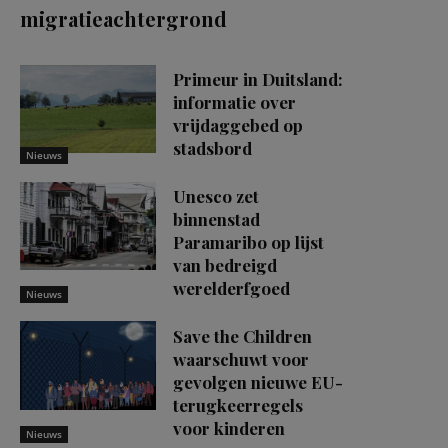
migratieachtergrond
Primeur in Duitsland:
informatie over
vrijdaggebed op
stadsbord
Nieuws
Unesco zet
binnenstad
Paramaribo op lijst
van bedreigd
werelderfgoed
Nieuws
Save the Children
waarschuwt voor
gevolgen nieuwe EU-
terugkeerregels
voor kinderen
Nieuws