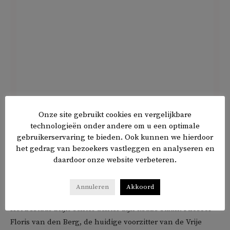
Onze site gebruikt cookies en vergelijkbare
Een ander lid noemde Hamas ‘een monster’ dat is
technologieën onder andere om u een optimale
‘gecreëerd door de joden in Israël’. Hij stelde dat
gebruikerservaring te bieden. Ook kunnen we hierdoor
Palestijnen ‘door Israël ontmenselijkt’ worden in ‘een
het gedrag van bezoekers vastleggen en analyseren en
genocidale oorlog’. Volgens hem diskwalificeert steun aan
daardoor onze website verbeteren.
een dergelijk regime iemand als vrijdenker: ‘Daar scheiden
zich onze wegen!’
Annuleren
Akkoord
Het bestuur blijft echter achter zijn keuze staan. Filosoof
Floris van den Berg, de huidige voorzitter van de Vrije