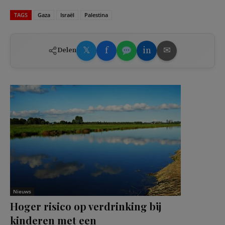
TAGS
Gaza
Israël
Palestina
𝕏
f
in
✉
Delen
Nieuws
Hoger risico op verdrinking bij
kinderen met een