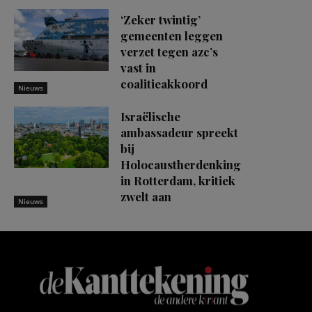
‘Zeker twintig’
gemeenten leggen
verzet tegen azc’s
vast in
coalitieakkoord
Nieuws
Israëlische
ambassadeur spreekt
bij
Holocaustherdenking
in Rotterdam, kritiek
zwelt aan
Nieuws