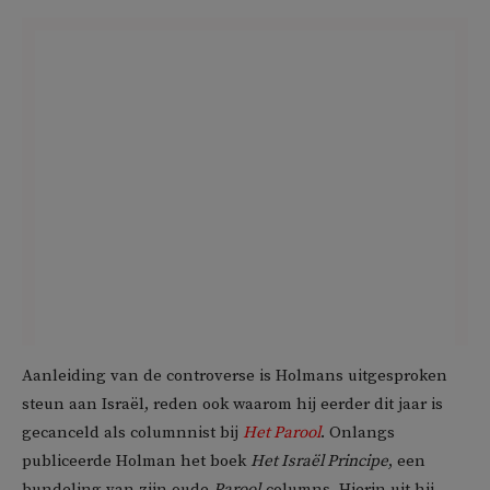
Aanleiding van de controverse is Holmans uitgesproken
steun aan Israël, reden ook waarom hij eerder dit jaar is
gecanceld als columnnist bij
Het Parool
. Onlangs
publiceerde Holman het boek
Het Israël Principe
, een
bundeling van zijn oude
Parool
-columns. Hierin uit hij