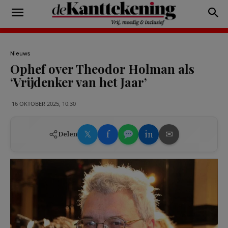
Nieuws
Ophef over Theodor Holman als
‘Vrijdenker van het Jaar’
16 OKTOBER 2025, 10:30
𝕏
f
in
✉
Delen