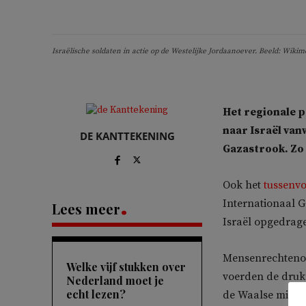
Israëlische soldaten in actie op de Westelijke Jordaanoever. Beeld: Wik
Het regionale p
naar Israël van
DE KANTTEKENING
Gazastrook. Zo
Ook het
tussenv
Internationaal 
Lees meer
Israël opgedrage
Mensenrechtenorg
Welke vijf stukken over
voerden de druk 
Nederland moet je
echt lezen?
de Waalse minist