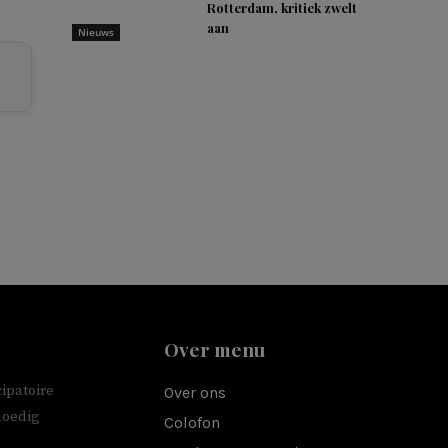
Rotterdam, kritiek zwelt
aan
Nieuws
Over menu
ipatoire
Over ons
moedig
Colofon