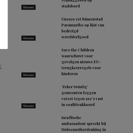
stadsbord
Nieuws
Unesco zet binnenstad
Paramaribo op lijst van
bedreigd
werelderfgoed
Nieuws
Save the Children
waarschuwt voor
gevolgen nieuwe EU-
,
terugkeerregels voor
kinderen
Nieuws
‘Zeker twintig’
,
gemeenten leggen
verzet tegen azc’s vast
in coalitieakkoord
Nieuws
Israëlische
ambassadeur spreekt bij
Holocaustherdenking in