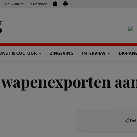
Nieuwsbrief
Losverkoop
UNST & CULTUUR
ZINGEVING
INTERVIEW
DK-PAN
 wapenexporten aan
Del