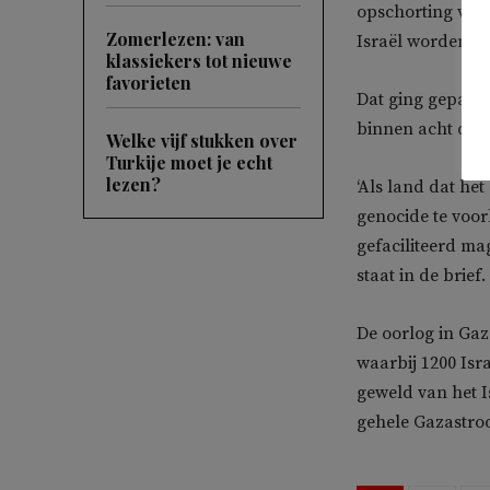
opschorting van 
Zomerlezen: van
Israël worden ve
klassiekers tot nieuwe
favorieten
Dat ging gepaar
binnen acht dag
Welke vijf stukken over
Turkije moet je echt
lezen?
‘Als land dat he
genocide te voor
gefaciliteerd ma
staat in de brief.
De oorlog in Ga
waarbij 1200 Isr
geweld van het I
gehele Gazastro