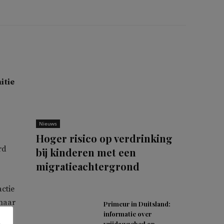
itie
Nieuws
Hoger risico op verdrinking
rd
bij kinderen met een
migratieachtergrond
ctie
 naar
Primeur in Duitsland:
informatie over
vrijdaggebed op