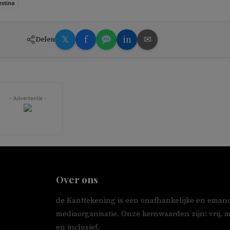
estina
𝕏
f
in
✉
Delen
- Advertentie -
Over ons
de Kanttekening is een onafhankelijke en emanc
mediaorganisatie. Onze kernwaarden zijn: vrij, 
en inclusief.