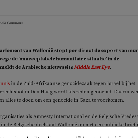
imedia Commons
arlement van Wallonië stopt per direct de export van mun
wege de ‘onacceptabele humanitaire situatie’ in de
 meldt de Arabische nieuwssit
e
Middle East Eye
.
onnis
in de Zuid-Afrikaanse genocidezaak tegen Israël bij het
Gerechtshof in Den Haag wordt als reden genoemd. Daarin we
n alles te doen om een genocide in Gaza te voorkomen.
anisaties als Amnesty International en de Belgische Vredesa
in de Belgische deelstaat Wallonië op met een publieke brief
er-president Elio Di Rupo. Daarin eisten ze de onmiddellijke