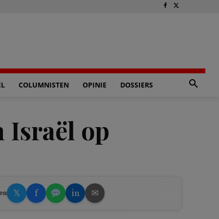
EL
COLUMNISTEN
OPINIE
DOSSIERS
 Israël op
𝕏
f
in
✉
en