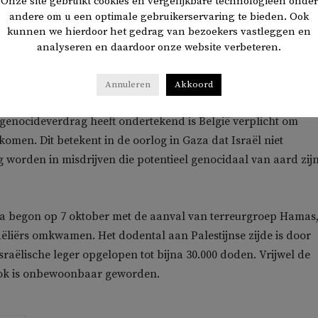
Onze site gebruikt cookies en vergelijkbare technologieën onder
de export van munitie. De munitie zou vanuit Antwerpen naar
andere om u een optimale gebruikerservaring te bieden. Ook
rscheept.
kunnen we hierdoor het gedrag van bezoekers vastleggen en
analyseren en daardoor onze website verbeteren.
d met een waarschuwing. Mocht de Walloonse regering niet
en akkoord gaan, dan zou de rechter ingeschakeld worden.
Annuleren
Akkoord
t genocideverdrag heeft ondertekend is België verplicht om
komen. Dit betekent in de oorlog in Gaza dat Israël niet
g worden in misdrijven die potentieel genocidaal van aard zijn’
za begon op 7 oktober met de aanval van terreurgroep Hamas
aëliërs omkwamen. Het dodental aan Palestijnse zijde is door
sraëlische leger opgelopen tot bijna 30.000 doden. Vrijwel de
ok is onbewoonbaar geworden.