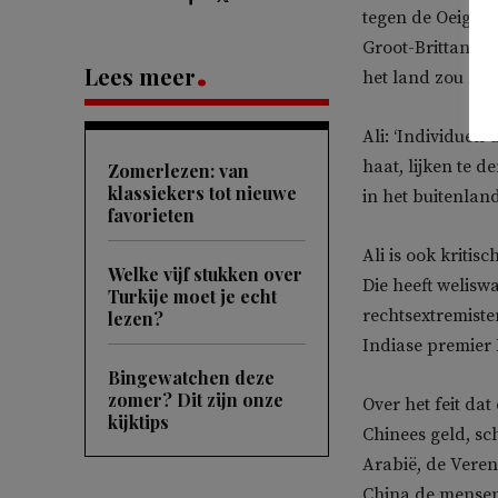
tegen de Oeigoer
Groot-Brittannië
Lees meer
het land zou be
Ali: ‘Individuen
haat, lijken te 
Zomerlezen: van
klassiekers tot nieuwe
in het buitenland
favorieten
Ali is ook kriti
Welke vijf stukken over
Die heeft welis
Turkije moet je echt
rechtsextremist
lezen?
Indiase premier
Bingewatchen deze
zomer? Dit zijn onze
Over het feit dat
kijktips
Chinees geld, schr
Arabië, de Veren
China de mensen