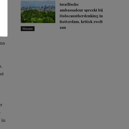
Israëlische
als
ambassadeur spreekt bij
it
Holocaustherdenking in
Rotterdam, kritiek zwelt
aan
Nieuws
n
ims
p.
et
or
-
 in