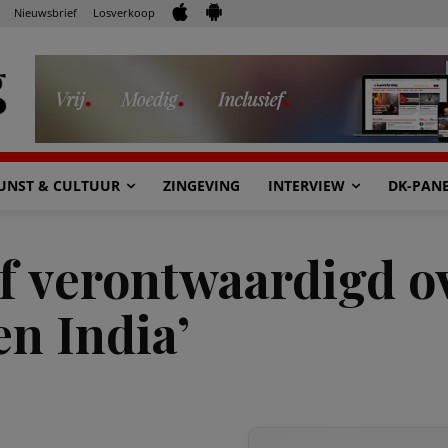
Nieuwsbrief
Losverkoop
UNST & CULTUUR
ZINGEVING
INTERVIEW
DK-PAN
f verontwaardigd ov
n India’