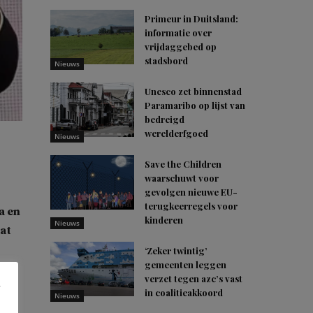
Primeur in Duitsland:
informatie over
vrijdaggebed op
stadsbord
Nieuws
Unesco zet binnenstad
Paramaribo op lijst van
bedreigd
werelderfgoed
Nieuws
Save the Children
waarschuwt voor
gevolgen nieuwe EU-
terugkeerregels voor
a en
kinderen
Nieuws
at
‘Zeker twintig’
gemeenten leggen
verzet tegen azc’s vast
in coalitieakkoord
Nieuws
a