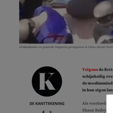
Geblinddoekte en geboeide Oeigoerse gevangenen in China (Beeld: YouT
Volgens
de Brit
schijnheilig ov
de moslimminder
in hun eigen land
DE KANTTEKENING
Als voorbeeld n
Shaun Bailey. Di