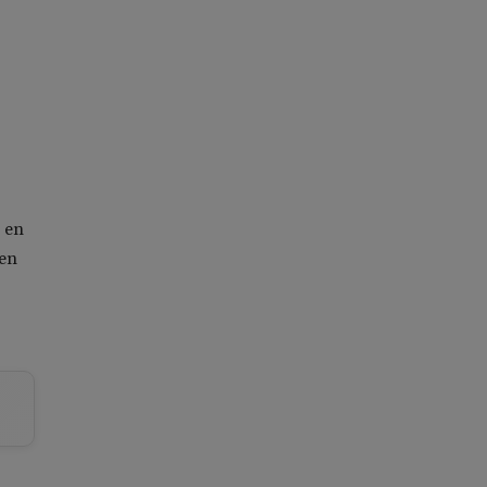
 en
len