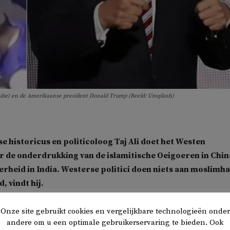
ube) en de Amerikaanse president Donald Trump (Beeld: Unsplash)
se historicus en politicoloog Taj Ali doet het Westen
er de onderdrukking van de islamitische Oeigoeren in Chin
heid in India. Westerse politici doen niets aan moslimha
, vindt hij.
oemt Ali de Conservatieve Londense burgemeesterskandidaat
Onze site gebruikt cookies en vergelijkbare technologieën onder
andere om u een optimale gebruikerservaring te bieden. Ook
e twitterde in juni over de mensenrechtenschendingen in Chin