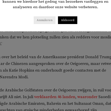
kunnen we hierdoor het gedrag van bezoekers vastleggen en
en, maar schreef in 2005 een pamflet waarin hij betoogde dat 
analyseren en daardoor onze website verbeteren.
 zich meer zou aanpassen aan de hindoe- en moslimcultuur, d
roven van zijn gemeenschap.
Annuleren
Akkoord
 die thuis kampioenen zijn geweest qua onverdraagzaamheid e
denken dat we hen plotseling zullen zien als redders voor mosl
.’
sch over het beleid van de Amerikaanse president Donald Trum
waar de Chinezen aangesproken over de Oeigoeren, maar retwe
en als Katie Hopkins en onderhoudt goede contacten met de
 Narendra Modi.
 de Arabische Golfstaten over de Oeigoeren zwijgen, in ruil vo
ijft Ali niet. In juli
verklaarden 46 landen
,
waaronder
Saoedi
igde Arabische Emiraten, Bahrein en het Sultanaat Oman, dat
rechten van etnische minderheden gewaarborgd zijn.