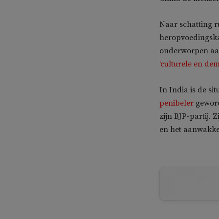
Naar schatting r
heropvoedingska
onderworpen aan
‘culturele en de
In India is de s
penibeler
geword
zijn BJP-partij.
en het aanwakke