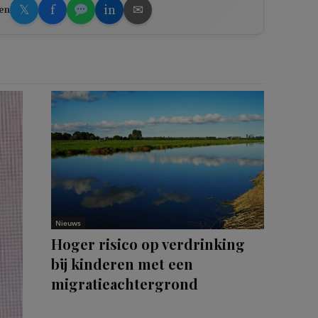
𝕏
f
in
✉
en
Nieuws
Hoger risico op verdrinking
bij kinderen met een
migratieachtergrond