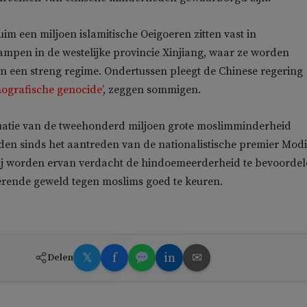
uim een miljoen islamitische Oeigoeren zitten vast in
mpen in de westelijke provincie Xinjiang, waar ze worden
 een streng regime. Ondertussen pleegt de Chinese regering
mografische genocide’
, zeggen sommigen.
ituatie van de tweehonderd miljoen grote moslimminderheid
en sinds het aantreden van de nationalistische premier Modi
 Zij worden ervan verdacht de hindoemeerderheid te bevoorde
rende geweld tegen moslims goed te keuren.
𝕏
f
in
✉
Delen