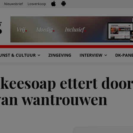
Nieuwsbrief
Losverkoop
UNST & CULTUUR
ZINGEVING
INTERVIEW
DK-PAN
eesoap ettert door
 van wantrouwen