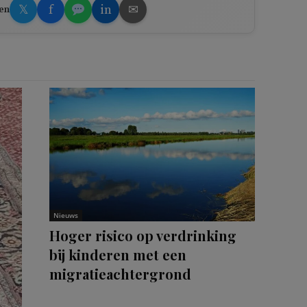
𝕏
f
in
✉
en
Nieuws
Hoger risico op verdrinking
bij kinderen met een
migratieachtergrond