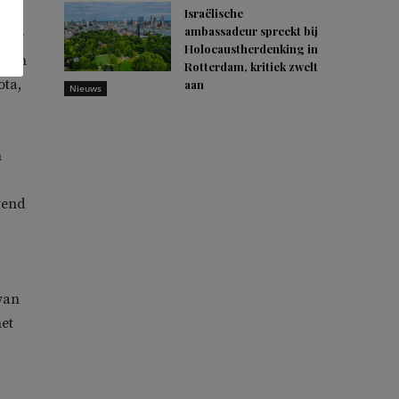
en
Israëlische
ambassadeur spreekt bij
u er
Holocaustherdenking in
 één
Rotterdam, kritiek zwelt
ota,
aan
Nieuws
n
vend
van
et