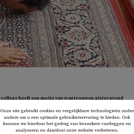
 college heeft een motie van wantrouwen gisteravond
werd gedebatteerd over de afgeblazen verkoop van het pa
Onze site gebruikt cookies en vergelijkbare technologieën onder
ht’ aan het Islamitisch Cultureel Centrum Wateringen
andere om u een optimale gebruikerservaring te bieden. Ook
kunnen we hierdoor het gedrag van bezoekers vastleggen en
analyseren en daardoor onze website verbeteren.