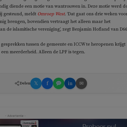
ndig diende een motie van wantrouwen in. Deze motie werd d
ij gesteund, meldt
Omroep West
. ‘Dat gaat ons drie weken voo
nig brengen, bovendien vertraagt het alleen maar het
n de islamitische vereniging’, zegt Benjamin Hofland van D66
 gesprekken tussen de gemeente en ICCW te heropenen krijgt
een meerderheid. Alleen de LPF is tegen.
𝕏
f
in
✉
Delen
- Advertentie -