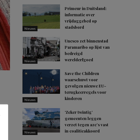
Primeur in Duitsland:
informatie over
vrijdaggebed op
stadsbord
Nieuws
Unesco zet binnenstad
Paramaribo op lijst van
bedreigd
werelderfgoed
Nieuws
Save the Children
waarschuwt voor
gevolgen nieuwe EU-
terugkeerregels voor
kinderen
Nieuws
nd
‘Zeker twintig’
gemeenten leggen
verzet tegen azc’s vast
in coalitieakkoord
Nieuws