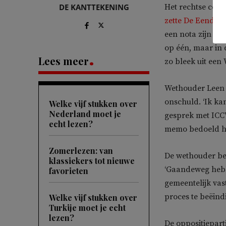
DE KANTTEKENING
Het rechtse coll
zette De Eenden
een nota zijn a
op één, maar in
Lees meer
zo bleek uit een
Wethouder Leen 
onschuld. ‘Ik ka
Welke vijf stukken over
Nederland moet je
gesprek met ICCW
echt lezen?
memo bedoeld he
Zomerlezen: van
De wethouder be
klassiekers tot nieuwe
‘Gaandeweg hebb
favorieten
gemeentelijk vas
proces te beëindi
Welke vijf stukken over
Turkije moet je echt
lezen?
De oppositiepart