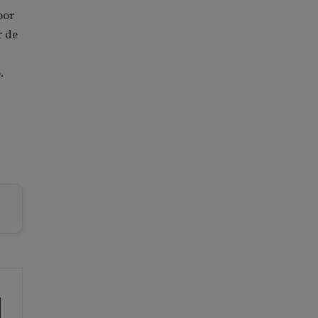
oor
r de
.