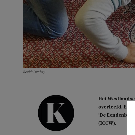
Beeld: Pixabay
Het Westlandse
overleefd. Er 
‘De Eendenburc
(ICCW).