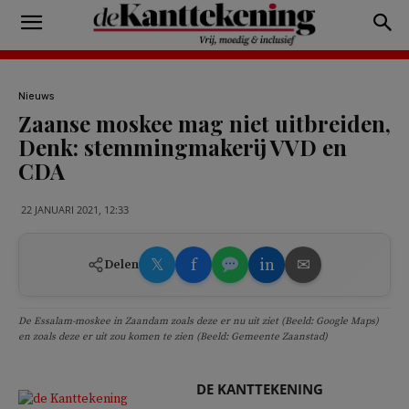
Nieuws
Zaanse moskee mag niet uitbreiden,
Denk: stemmingmakerij VVD en
CDA
22 JANUARI 2021, 12:33
𝕏
f
in
✉
Delen
De Essalam-moskee in Zaandam zoals deze er nu uit ziet (Beeld: Google Maps)
en zoals deze er uit zou komen te zien (Beeld: Gemeente Zaanstad)
DE KANTTEKENING