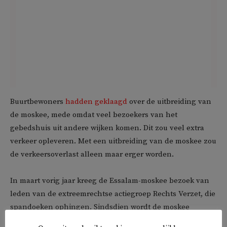
Buurtbewoners
hadden geklaagd
over de uitbreiding van
de moskee, mede omdat veel bezoekers van het
gebedshuis uit andere wijken komen. Dit zou veel extra
verkeer opleveren. Met een uitbreiding van de moskee zou
de verkeersoverlast alleen maar erger worden.
In maart vorig jaar kreeg de Essalam-moskee bezoek van
leden van de extreemrechtse actiegroep Rechts Verzet, die
spandoeken ophingen. Sindsdien wordt de moskee
beveiligd. In november kreeg een andere moskee in