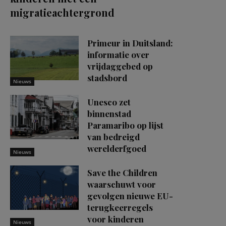
migratieachtergrond
Primeur in Duitsland:
informatie over
vrijdaggebed op
stadsbord
Nieuws
Unesco zet
binnenstad
Paramaribo op lijst
van bedreigd
werelderfgoed
Nieuws
Save the Children
waarschuwt voor
gevolgen nieuwe EU-
terugkeerregels
voor kinderen
Nieuws