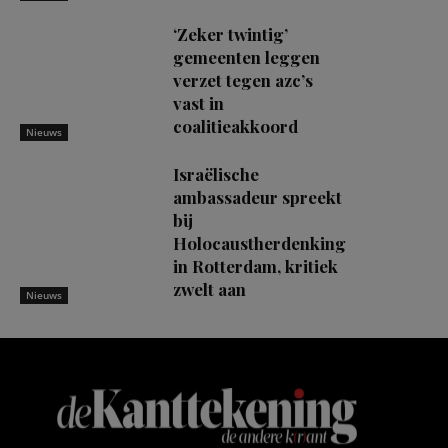
‘Zeker twintig’
gemeenten leggen
verzet tegen azc’s
vast in
coalitieakkoord
Nieuws
Israëlische
ambassadeur spreekt
bij
Holocaustherdenking
in Rotterdam, kritiek
zwelt aan
Nieuws