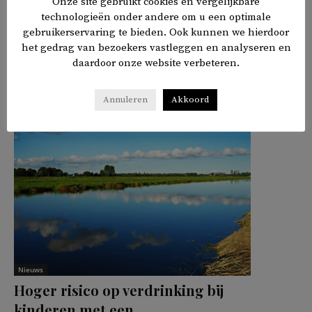
Onze site gebruikt cookies en vergelijkbare
Zaandam
een steen door de ruit
.
technologieën onder andere om u een optimale
gebruikerservaring te bieden. Ook kunnen we hierdoor
het gedrag van bezoekers vastleggen en analyseren en
daardoor onze website verbeteren.
𝕏
f
in
✉
Delen
Annuleren
Akkoord
Nieuws
Hoger risico op verdrinking bij
kinderen met een