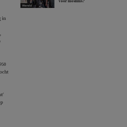
voor moslims?
Wereld
 in
,
e
950
ocht
t’
op