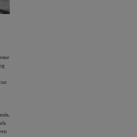
treme
ng
cus
enis.
als
een