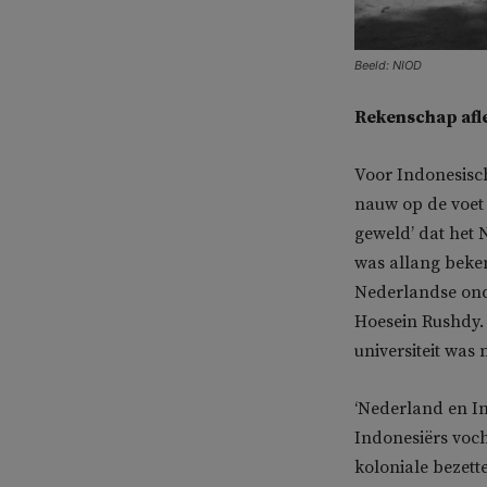
Beeld: NIOD
Rekenschap afl
Voor Indonesisc
nauw op de voet 
geweld’ dat het 
was allang beken
Nederlandse ond
Hoesein Rushdy. H
universiteit was 
‘Nederland en In
Indonesiërs voch
koloniale bezett