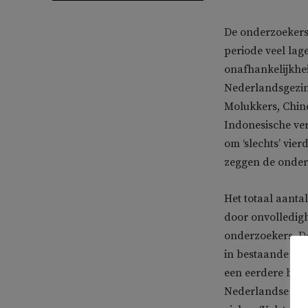
De onderzoekers 
periode veel lag
onafhankelijkhei
Nederlandsgezin
Molukkers, Chin
Indonesische ver
om ‘slechts’ vie
zeggen de onder
Het totaal aanta
door onvolledigh
onderzoekers. D
in bestaande lit
een eerdere bere
Nederlandse off