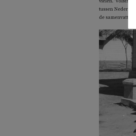
vielen. ‘Volstrek
tussen Nederlan
de samenvatting