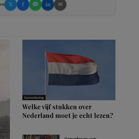
𝕏
f
in
✉
en
Samenleving
Welke vijf stukken over
Nederland moet je echt lezen?
Zomerlezen: van