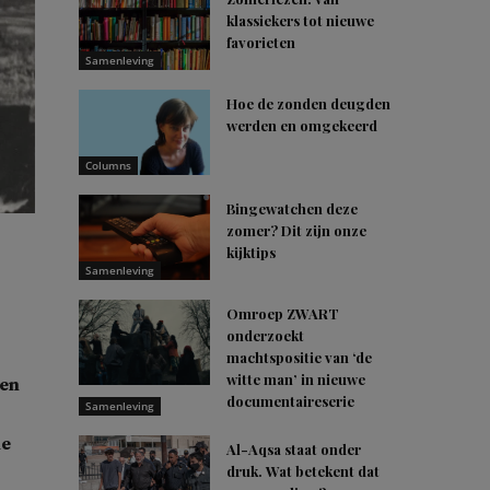
klassiekers tot nieuwe
favorieten
Samenleving
Hoe de zonden deugden
werden en omgekeerd
Columns
Bingewatchen deze
zomer? Dit zijn onze
kijktips
Samenleving
Omroep ZWART
onderzoekt
machtspositie van ‘de
witte man’ in nieuwe
 en
documentaireserie
Samenleving
de
Al-Aqsa staat onder
druk. Wat betekent dat