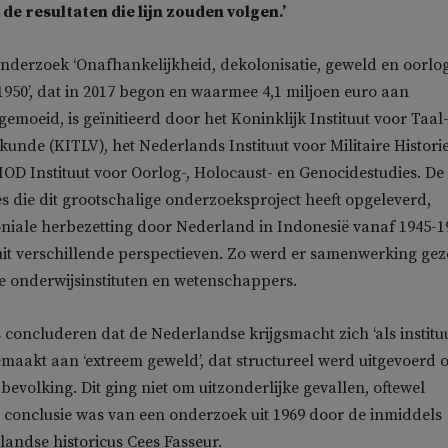
de resultaten die lijn zouden volgen.’
nderzoek ‘Onafhankelijkheid, dekolonisatie, geweld en oorlog
1950’, dat in 2017 begon en waarmee 4,1 miljoen euro aan
 gemoeid, is geïnitieerd door het Koninklijk Instituut voor Taal-
unde (KITLV), het Nederlands Instituut voor Militaire Histori
OD Instituut voor Oorlog-, Holocaust- en Genocidestudies. De
es die dit grootschalige onderzoeksproject heeft opgeleverd,
niale herbezetting door Nederland in Indonesië vanaf 1945-1
uit verschillende perspectieven. Zo werd er samenwerking gez
 onderwijsinstituten en wetenschappers.
concluderen dat de Nederlandse krijgsmacht zich ‘als instituu
emaakt aan ‘extreem geweld’, dat structureel werd uitgevoerd 
bevolking. Dit ging niet om uitzonderlijke gevallen, oftewel
de conclusie was van een onderzoek uit 1969 door de inmiddels
andse historicus Cees Fasseur.