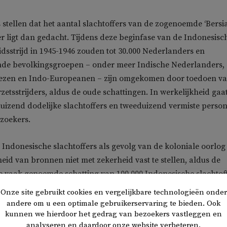
stellen dat het aantal slachtoffers van de zogenoemde ‘Bersia
er ligt dan gedacht. Tijdens deze beginfase van de Indonesisc
dsstrijd in 1945-1946 zouden tot 30.000 Nederlanders en
de bevolkingsgroepen – onder meer Indische Nederlanders,
ezen en Indo-Europeanen – zijn omgekomen door toedoen v
zetsstrijders, aldus de oude schattingen. In werkelijkheid gaa
rduizend dodelijke slachtoffers en tweeduizend vermiste perso
zoekers.
l Indonesische slachtoffers als gevolg van de koloniale oorlog 
eid van bronnen niet met zekerheid vast te stellen, aldus de
e vaak genoemde schatting van 100.000 Indonesische slachtof
eratuur vormt wel een indicatie. Die kwam tot stand op basis v
Onze site gebruikt cookies en vergelijkbare technologieën onder
kening, dat er tijdens de zeven maanden na het tweede
andere om u een optimale gebruikerservaring te bieden. Ook
kunnen we hierdoor het gedrag van bezoekers vastleggen en
ensief in december 1948 tenminste 46.000 Indonesische doden
analyseren en daardoor onze website verbeteren.