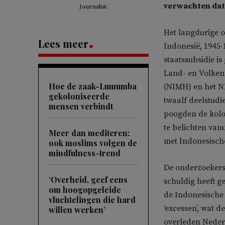
verwachten dat 
Journalist.
Het langdurige o
Lees meer
Indonesië, 1945-
staatssubsidie is
Land- en Volkenk
Hoe de zaak-Lumumba
(NIMH) en het NI
gekoloniseerde
twaalf deelstudi
mensen verbindt
poogden de kolo
te belichten van
Meer dan mediteren:
met Indonesische
ook moslims volgen de
mindfulness-trend
De onderzoekers 
‘Overheid, geef eens
schuldig heeft g
om hoogopgeleide
de Indonesische 
vluchtelingen die hard
‘excessen’, wat 
willen werken’
overleden Nederl