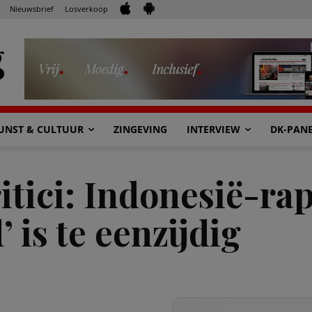
Nieuwsbrief
Losverkoop
UNST & CULTUUR
ZINGEVING
INTERVIEW
DK-PAN
itici: Indonesië-ra
 is te eenzijdig