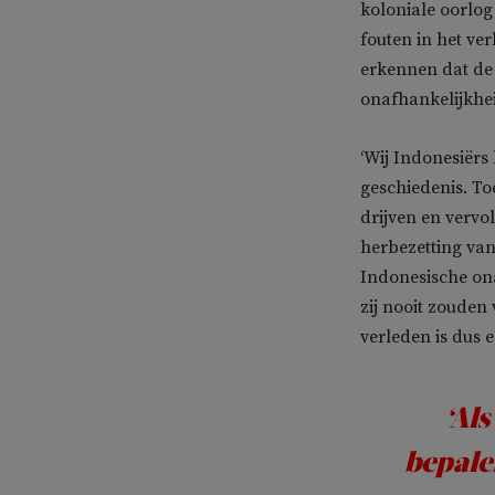
koloniale oorlog
fouten in het ve
erkennen dat de 
onafhankelijkheid
‘Wij Indonesiërs
geschiedenis. To
drijven en vervo
herbezetting van
Indonesische ona
zij nooit zouden
verleden is dus 
‘Al
bepale