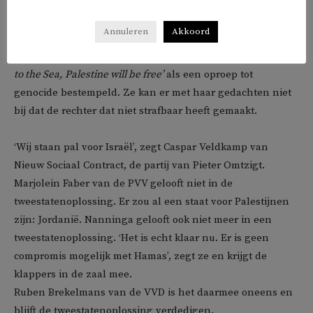
politieke partijen (minus BIJ1 en Denk) zich achter Israël
en het Joodse volk. ‘Israël is de enige democratie, een
Annuleren
Akkoord
baken van licht voor Joodse mensen’, roept Annabel
Nanninga van JA21 die de Palestijnse leus ‘
From the river
to the Sea, Palestine will be free’
als een oproep tot
genocide bestempeld. Ze kan er met haar gedachten niet
bij dat de rechter dat niet strafbaar heeft gemaakt.
‘Wij staan pal voor Israël’, zegt Caspar Veldkamp van
Nieuw Sociaal Contract, de partij van Pieter Omtzigt.
Marjolein Faber van de PVV gelooft niet in de
tweestatenoplossing. Er zou al een staat voor Palestijnen
zijn: Jordanië. Nanninga gelooft ook niet meer in een
tweestatenoplossing. ‘Het is echt klaar nu. Er is geen
compromis mogelijk met Hamas’, zegt ze en krijgt de
klappers in de zaal mee.
Ruben Brekelmans van de VVD is het daarmee oneens en
blijft de tweestatenoplossing verdedigen.