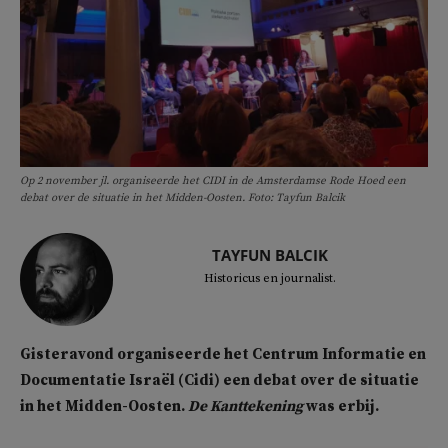
Op 2 november jl. organiseerde het CIDI in de Amsterdamse Rode Hoed een
debat over de situatie in het Midden-Oosten. Foto: Tayfun Balcik
TAYFUN BALCIK
Historicus en journalist.
Gisteravond organiseerde het Centrum Informatie en
Documentatie Israël (Cidi) een debat over de situatie
in het Midden-Oosten.
De Kanttekening
was erbij.