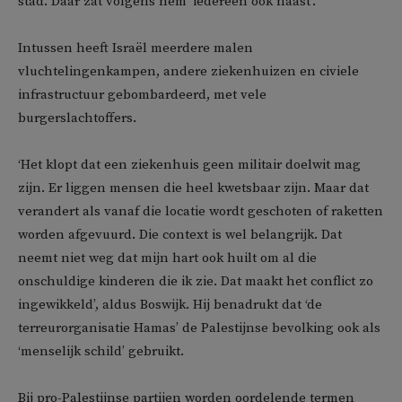
stad. Daar zat volgens hem ‘iedereen ook naast’.
Intussen heeft Israël meerdere malen
vluchtelingenkampen, andere ziekenhuizen en civiele
infrastructuur gebombardeerd, met vele
burgerslachtoffers.
‘Het klopt dat een ziekenhuis geen militair doelwit mag
zijn. Er liggen mensen die heel kwetsbaar zijn. Maar dat
verandert als vanaf die locatie wordt geschoten of raketten
worden afgevuurd. Die context is wel belangrijk. Dat
neemt niet weg dat mijn hart ook huilt om al die
onschuldige kinderen die ik zie. Dat maakt het conflict zo
ingewikkeld’, aldus Boswijk. Hij benadrukt dat ‘de
terreurorganisatie Hamas’ de Palestijnse bevolking ook als
‘menselijk schild’ gebruikt.
Bij pro-Palestijnse partijen worden oordelende termen