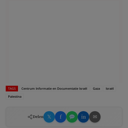
TAGS
Centrum Informatie en Documentatie Israël
Gaza
Israël
Palestina
𝕏
f
in
✉
Delen