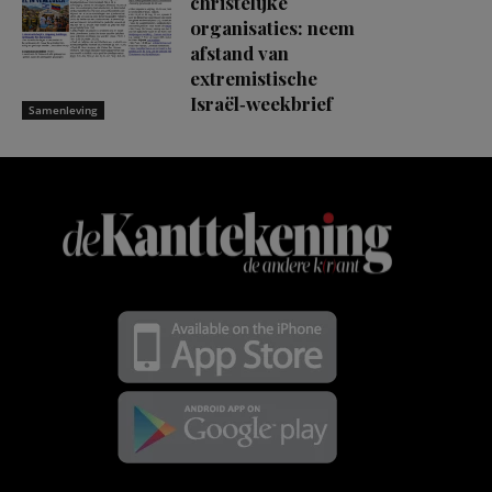
christelijke
organisaties: neem
afstand van
extremistische
Israël‑weekbrief
Samenleving