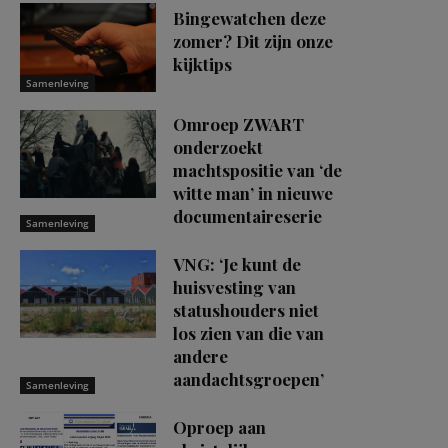
Bingewatchen deze
zomer? Dit zijn onze
kijktips
Samenleving
Omroep ZWART
onderzoekt
machtspositie van ‘de
witte man’ in nieuwe
documentaireserie
Samenleving
VNG: ‘Je kunt de
huisvesting van
statushouders niet
los zien van die van
andere
aandachtsgroepen’
Samenleving
Oproep aan