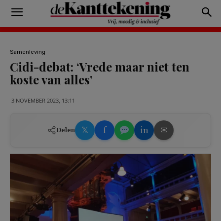
Samenleving
Cidi-debat: ‘Vrede maar niet ten
koste van alles’
3 NOVEMBER 2023, 13:11
𝕏
f
in
✉
Delen