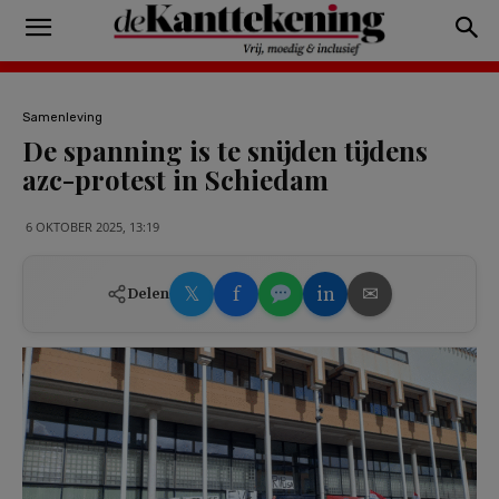
Samenleving
De spanning is te snijden tijdens
azc-protest in Schiedam
6 OKTOBER 2025, 13:19
𝕏
f
in
✉
Delen