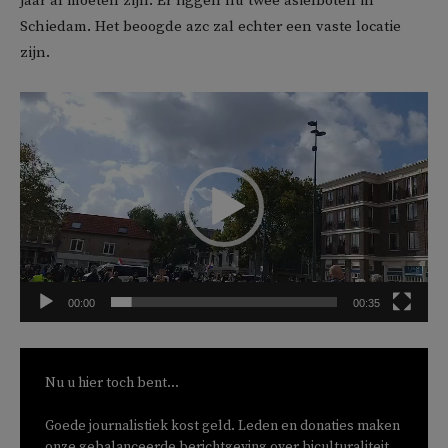
jaar al moeten zijn. Er liggen nu twee asielboten in
Schiedam. Het beoogde azc zal echter een vaste locatie
zijn.
V
i
d
e
o
s
p
e
00:00
00:35
l
e
r
Nu u hier toch bent...
Goede journalistiek kost geld. Leden en donaties maken
onze gebalanceerde berichtgeving over biculturaliteit,