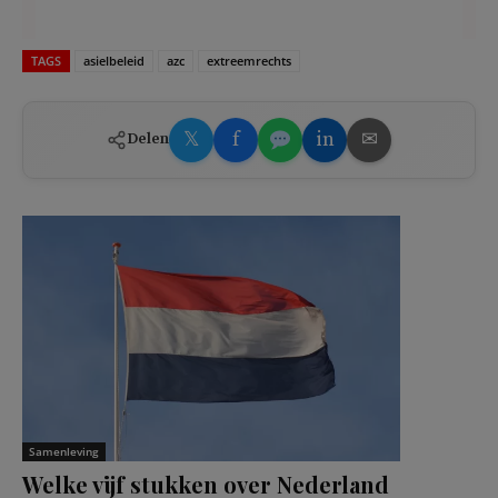
TAGS
asielbeleid
azc
extreemrechts
𝕏
f
in
✉
Delen
Samenleving
Welke vijf stukken over Nederland