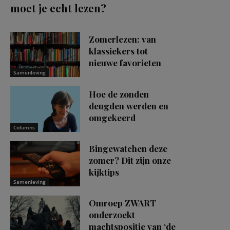
moet je echt lezen?
Zomerlezen: van
klassiekers tot
nieuwe favorieten
Samenleving
Hoe de zonden
deugden werden en
omgekeerd
Columns
Bingewatchen deze
zomer? Dit zijn onze
kijktips
Samenleving
Omroep ZWART
onderzoekt
machtspositie van ‘de