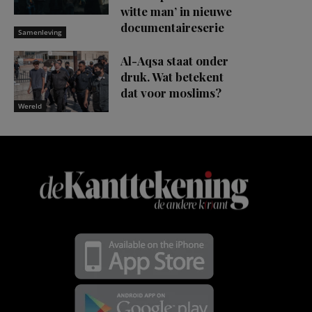
witte man’ in nieuwe
documentaireserie
Samenleving
Al-Aqsa staat onder
druk. Wat betekent
dat voor moslims?
Wereld